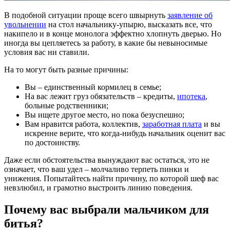
В подобной ситуации проще всего швырнуть
заявление об
увольнении
на стол начальнику-упырю, высказать все, что
накипело и в конце монолога эффектно хлопнуть дверью. Но
иногда вы цепляетесь за работу, в какие бы невыносимые
условия вас ни ставили.
На то могут быть разные причины:
Вы – единственный кормилец в семье;
На вас лежит груз обязательств – кредиты,
ипотека
,
больные родственники;
Вы ищете другое место, но пока безуспешно;
Вам нравится работа, коллектив,
заработная плата
и вы
искренне верите, что когда-нибудь начальник оценит вас
по достоинству.
Даже если обстоятельства вынуждают вас остаться, это не
означает, что ваш удел – молчаливо терпеть пинки и
унижения. Попытайтесь найти причину, по которой шеф вас
невзлюбил, и грамотно выстроить линию поведения.
Почему вас выбрали мальчиком для
битья?