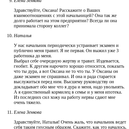
Елена Зенкова
Здравствуйте, Оксана! Расскажите о Ваших
взаимоотношениях с этой начальницей? Она так же
долго работает на этом предприятии? Всегда ли она
принимала сторону коллег?
Наталья
У нас начальник периодически устраивает экзамен и
публично меня травит. Я не первая. Он выжил уже 3
работника до меня.
Выбрал себе очередную жертву и травит. Издевается,
гнобит. К другим нарочито хорошо относится, показать
что ты дура, а вот Оксана не то что ты. У Оксаны он
даже экзамен не спрашивал. И она и рада старается
выслужиться перед ним. Высшему руководству он
докладывает обо мне что я дура и меня, надо увольнять.
А я единственный кормилец в семье и у меня ипотека.
Из последних сил хожу на работу нервы сдают мне
очень тяжело.
Елена Зенкова
Здравствуйте, Наталья! Очень жаль, что начальник ведет
себя таким гнусным образом. Скажите, как это началось,