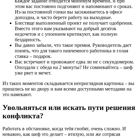
каждое задание отводится минимум времени, и при
этом вас постоянно подгоняют и напоминают о сроках.
Из-за постоянной гонки вы засиживаетесь в офисе
допоздна, и часто берете работу на выходные.
Блестяще выполненный проект не получает одобрения.
Вместо этого вам указывают на добрый десяток
недочетов и с упоением критикуют, как полную
бездарность.
Вы давно забыли, что такое премия. Руководитель дает
понять, что для такого никчемного работника и голая
ставка – подарок.
Вас встречают и провожают едва ли не с секундомером.
Опоздали с обеда на 2 минуты? Не сомневайтесь – шеф
уже рвет и мечет.
Из таких моментов складывается неприглядная картинка – вы
пришлись не ко двору и вам всеми доступными методами на
это намекают.
Увольняться или искать пути решения
конфликта?
Работать в обстановке, когда тебя гнобят, очень сложно. И
неважно, как шеф это делает – втихую, или же сотрясая