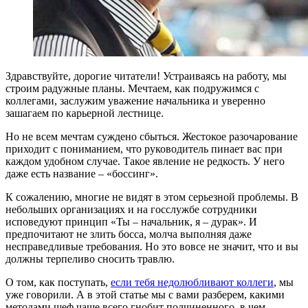
Здравствуйте, дорогие читатели! Устраиваясь на работу, мы
строим радужные планы. Мечтаем, как подружимся с
коллегами, заслужим уважение начальника и уверенно
зашагаем по карьерной лестнице.
Но не всем мечтам суждено сбыться. Жестокое разочарование
приходит с пониманием, что руководитель пинает вас при
каждом удобном случае. Такое явление не редкость. У него
даже есть название – «боссинг».
К сожалению, многие не видят в этом серьезной проблемы. В
небольших организациях и на госслужбе сотрудники
исповедуют принцип «Ты – начальник, я – дурак». И
предпочитают не злить босса, молча выполняя даже
несправедливые требования. Но это вовсе не значит, что и вы
должны терпеливо сносить травлю.
О том, как поступать,
если тебя недолюбливают коллеги
, мы
уже говорили. А в этой статье мы с вами разберем, какими
методами шеф чаще всего гнобит подчиненного, в чем