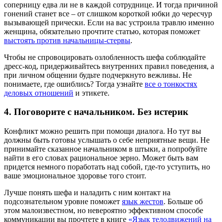
соперницу едва ли не в каждой сотруднице. И тогда причиной
гонений станет все – от слишком короткой юбки до чересчур
вызывающей прически. Если на вас устроила травлю именно
женщина, обязательно прочтите статью, которая поможет
выстоять против начальницы-стервы
.
Чтобы не спровоцировать озлобленность шефа соблюдайте
дресс-код, придерживайтесь внутренних правил поведения, а
при личном общении будьте подчеркнуто вежливы. Не
понимаете, где ошиблись? Тогда узнайте
все о тонкостях
деловых отношений
и этикете.
4. Поговорите с начальником. Без истерик
Конфликт можно решить при помощи диалога. Но тут вы
должны быть готовы услышать о себе неприятные вещи. Не
принимайте сказанное начальником в штыки, а попробуйте
найти в его словах рациональное зерно. Может быть вам
придется немного поработать над собой, где-то уступить, но
ваше эмоциональное здоровье того стоит.
Лучше понять шефа и наладить с ним контакт на
подсознательном уровне поможет
язык жестов
. Больше об
этом малоизвестном, но невероятно эффективном способе
коммуникации вы прочтете в книге
«Язык телодвижений на