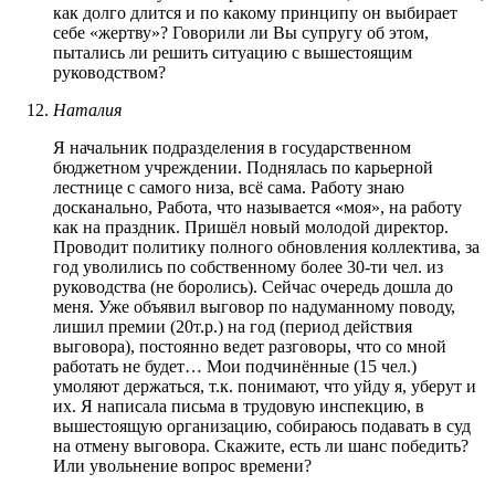
как долго длится и по какому принципу он выбирает
себе «жертву»? Говорили ли Вы супругу об этом,
пытались ли решить ситуацию с вышестоящим
руководством?
Наталия
Я начальник подразделения в государственном
бюджетном учреждении. Поднялась по карьерной
лестнице с самого низа, всё сама. Работу знаю
досканально, Работа, что называется «моя», на работу
как на праздник. Пришёл новый молодой директор.
Проводит политику полного обновления коллектива, за
год уволились по собственному более 30-ти чел. из
руководства (не боролись). Сейчас очередь дошла до
меня. Уже объявил выговор по надуманному поводу,
лишил премии (20т.р.) на год (период действия
выговора), постоянно ведет разговоры, что со мной
работать не будет… Мои подчинённые (15 чел.)
умоляют держаться, т.к. понимают, что уйду я, уберут и
их. Я написала письма в трудовую инспекцию, в
вышестоящую организацию, собираюсь подавать в суд
на отмену выговора. Скажите, есть ли шанс победить?
Или увольнение вопрос времени?