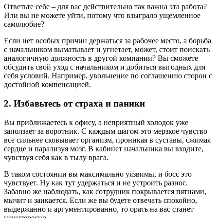
Ответьте себе – для вас действительно так важна эта работа?
Или вы не можете уйти, потому что взыграло ущемленное
самолюбие?
Если нет особых причин держаться за рабочее место, а борьба
с начальником выматывает и угнетает, может, стоит поискать
аналогичную должность в другой компании? Вы сможете
обсудить свой уход с начальником и добиться выгодных для
себя условий. Например, увольнение по соглашению сторон с
достойной компенсацией.
2. Избавьтесь от страха и паники
Вы приближаетесь к офису, а неприятный холодок уже
заползает за воротник. С каждым шагом это мерзкое чувство
все сильнее сковывает организм, проникая в суставы, сжимая
сердце и парализуя мозг. В кабинет начальника вы входите,
чувствуя себя как в тылу врага.
В таком состоянии вы максимально уязвимы, и босс это
чувствует. Ну как тут удержаться и не устроить разнос.
Забавно же наблюдать, как сотрудник покрывается пятнами,
мычит и заикается. Если же вы будете отвечать спокойно,
выдержанно и аргументированно, то орать на вас станет
неинтересно.