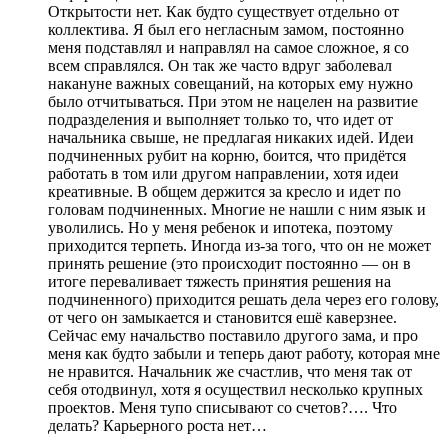
Открытости нет. Как будто существует отдельно от
коллектива. Я был его негласным замом, постоянно
меня подставлял и направлял на самое сложное, я со
всем справлялся. Он так же часто вдруг заболевал
накануне важных совещаний, на которых ему нужно
было отчитываться. При этом не нацелен на развитие
подразделения и выполняет только то, что идет от
начальника свыше, не предлагая никаких идей. Идеи
подчиненных рубит на корню, боится, что придётся
работать в том или другом направлении, хотя идеи
креативные. В общем держится за кресло и идет по
головам подчиненных. Многие не нашли с ним язык и
уволились. Но у меня ребенок и ипотека, поэтому
приходится терпеть. Иногда из-за того, что он не может
принять решение (это происходит постоянно — он в
итоге переваливает тяжесть принятия решения на
подчиненного) приходится решать дела через его голову,
от чего он замыкается и становится ешё каверзнее.
Сейчас ему начальство поставило другого зама, и про
меня как будто забыли и теперь дают работу, которая мне
не нравится. Начальник же счастлив, что меня так от
себя отодвинул, хотя я осуществил несколько крупных
проектов. Меня тупо списывают со счетов?…. Что
делать? Карьерного роста нет…