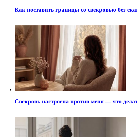
Как поставить границы со свекровью без ск
Свекровь настроена против меня — что делат