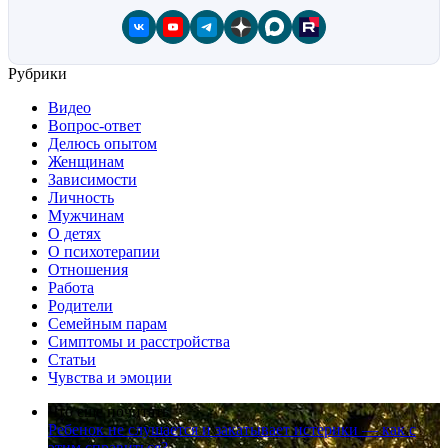
Рубрики
Видео
Вопрос-ответ
Делюсь опытом
Женщинам
Зависимости
Личность
Мужчинам
О детях
О психотерапии
Отношения
Работа
Родители
Семейным парам
Симптомы и расстройства
Статьи
Чувства и эмоции
Что еще почитать
Ребенок не слушается и закатывает истерики — как с
этим справиться?