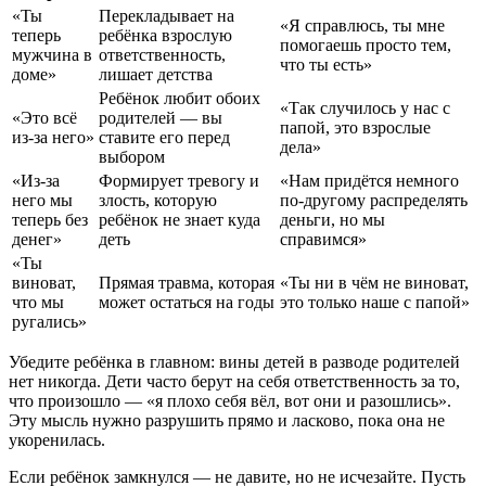
«Ты
Перекладывает на
«Я справлюсь, ты мне
теперь
ребёнка взрослую
помогаешь просто тем,
мужчина в
ответственность,
что ты есть»
доме»
лишает детства
Ребёнок любит обоих
«Так случилось у нас с
«Это всё
родителей — вы
папой, это взрослые
из-за него»
ставите его перед
дела»
выбором
«Из-за
Формирует тревогу и
«Нам придётся немного
него мы
злость, которую
по-другому распределять
теперь без
ребёнок не знает куда
деньги, но мы
денег»
деть
справимся»
«Ты
виноват,
Прямая травма, которая
«Ты ни в чём не виноват,
что мы
может остаться на годы
это только наше с папой»
ругались»
Убедите ребёнка в главном: вины детей в разводе родителей
нет никогда. Дети часто берут на себя ответственность за то,
что произошло — «я плохо себя вёл, вот они и разошлись».
Эту мысль нужно разрушить прямо и ласково, пока она не
укоренилась.
Если ребёнок замкнулся — не давите, но не исчезайте. Пусть