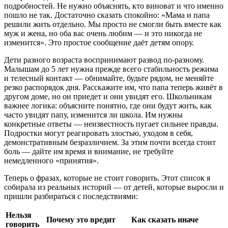
подробностей. Не нужно объяснять, кто виноват и что именно
пошло не так. Достаточно сказать спокойно: «Мама и папа
решили жить отдельно. Мы просто не смогли быть вместе как
муж и жена, но оба вас очень любим — и это никогда не
изменится». Это простое сообщение даёт детям опору.
Дети разного возраста воспринимают развод по-разному.
Малышам до 5 лет нужна прежде всего стабильность режима
и телесный контакт — обнимайте, будьте рядом, не меняйте
резко распорядок дня. Расскажите им, что папа теперь живёт в
другом доме, но он приедет и они увидят его. Школьникам
важнее логика: объясните понятно, где они будут жить, как
часто увидят папу, изменится ли школа. Им нужны
конкретные ответы — неизвестность пугает сильнее правды.
Подростки могут реагировать злостью, уходом в себя,
демонстративным безразличием. За этим почти всегда стоит
боль — дайте им время и внимание, не требуйте
немедленного «принятия».
Теперь о фразах, которые не стоит говорить. Этот список я
собирала из реальных историй — от детей, которые выросли и
пришли разбираться с последствиями:
Нельзя
Почему это вредит
Как сказать иначе
говорить