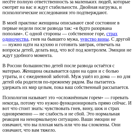
несёте полную ответственность за маленьких людей, которые
смотрят на вас и ждут стабильности. Двойная нагрузка, и
психологические исследования это подтверждают.
В моей практике женщины описывают своё состояние в
первые недели после развода так: «я будто разорвана
пополам». С одной стороны — собственное горе,
страх
одиночества
, гнев на бывшего мужа,
чувство вины
. С другой
— нужно идти на кухню и готовить завтрак, отвечать на
вопросы детей, делать вид, что всё под контролем. Эмоции не
ждут удобного момента.
В России большинство детей после развода остаётся с
матерью. Женщина оказывается один на один и с болью
утраты, и с ежедневной заботой. Муж ушёл из дома — но для
детей оба родителя по-прежнему рядом. Вы пытаетесь
удержать их мир целым, пока ваш собственный рассыпается.
Психология называет это «осложнённым горем» — горевать
некогда, потому что нужно функционировать прямо сейчас. И
вот что стоит знать: чувствовать гнев, вину, шок и страх
одновременно — не слабость и не сбой. Это нормальная
реакция на ненормальную ситуацию. Ваши эмоции не
означают, что вы плохая мать или что вы сломлены. Они
означают, что вам тяжело.