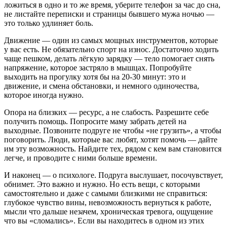
ложиться в одно и то же время, уберите телефон за час до сна,
не листайте переписки и страницы бывшего мужа ночью —
это только удлиняет боль.
Движение — один из самых мощных инструментов, которые
у вас есть. Не обязательно спорт на износ. Достаточно ходить
чаще пешком, делать лёгкую зарядку — тело помогает снять
напряжение, которое застряло в мышцах. Попробуйте
выходить на прогулку хотя бы на 20-30 минут: это и
движение, и смена обстановки, и немного одиночества,
которое иногда нужно.
Опора на близких — ресурс, а не слабость. Разрешите себе
получить помощь. Попросите маму забрать детей на
выходные. Позвоните подруге не чтобы «не грузить», а чтобы
поговорить. Люди, которые вас любят, хотят помочь — дайте
им эту возможность. Найдите тех, рядом с кем вам становится
легче, и проводите с ними больше времени.
И наконец — о психологе. Подруга выслушает, посочувствует,
обнимет. Это важно и нужно. Но есть вещи, с которыми
самостоятельно и даже с самыми близкими не справиться:
глубокое чувство вины, невозможность вернуться к работе,
мысли что дальше незачем, хроническая тревога, ощущение
что вы «сломались». Если вы находитесь в одном из этих