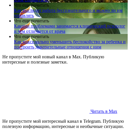
Что еще почитать
Как выглядит работа бессознательного и можно ли им
управлять
Что еще почитать
Какими проблемами занимается клинический психолог
и чем отличается от врача
Что еще почитать
Как максимально уменьшить беспокойство за ребенка и
построить доверительные отношения с ним
Не пропустите мой новый канал в Max. Публикую
интересные и полезные заметки.
Читать в Max
Не пропустите мой интересный канал в Telegram. Публикую
полезную информацию, интересные и необычные ситуации.