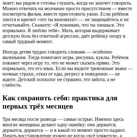
знает: вы рядом и готовы слушать, когда он захочет говорить.
Можно отвечать на молчание просто присутствием — вместе
посмотреть фильм, вместе приготовить ужин. Если ребёнок
злится и кричит «это ты виновата!» — не защищайтесь и не
отчитывайте. Скажите: «Я понимаю, что ты злишься. Это
нормально. Я люблю тебя». Мать, которая выдерживает
детскую боль без ответной агрессии, даёт ребёнку опору в
самый трудный момент.
Иногда детям трудно говорить словами — особенно
маленьким. Тогда помогают игры, рисунки, куклы. Ребёнок
покажет через игру то, что не может сказать прямо. Это
нормально, это его язык. Если вы видите тревожные знаки —
ночные страхи, отказ от еды, регресс в поведении — не
ждите. Детский психолог не страшно, это забота, а не
слабость.
Как сохранить себя: практика для
первых трёх месяцев
Три месяца после развода — самые острые. Именно здесь
многие женщины делают одну ошибку: они держатся,
держатся, держатся — и в какой-то момент просто падают.
Начать восстановление нужно не когда «всё уляжется», а