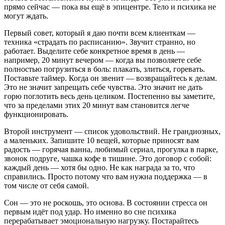
прямо сейчас — пока вы ещё в эпицентре. Тело и психика не
могут ждать.
Первый совет, который я даю почти всем клиенткам —
техника «страдать по расписанию». Звучит странно, но
работает. Выделите себе конкретное время в день —
например, 20 минут вечером — когда вы позволяете себе
полностью погрузиться в боль: плакать, злиться, горевать.
Поставьте таймер. Когда он звенит — возвращайтесь к делам.
Это не значит запрещать себе чувства. Это значит не дать
горю поглотить весь день целиком. Постепенно вы заметите,
что за пределами этих 20 минут вам становится легче
функционировать.
Второй инструмент — список удовольствий. Не грандиозных,
а маленьких. Запишите 10 вещей, которые приносят вам
радость — горячая ванна, любимый сериал, прогулка в парке,
звонок подруге, чашка кофе в тишине. Это договор с собой:
каждый день — хотя бы одно. Не как награда за то, что
справились. Просто потому что вам нужна поддержка — в
том числе от себя самой.
Сон — это не роскошь, это основа. В состоянии стресса он
первым идёт под удар. Но именно во сне психика
перерабатывает эмоциональную нагрузку. Постарайтесь