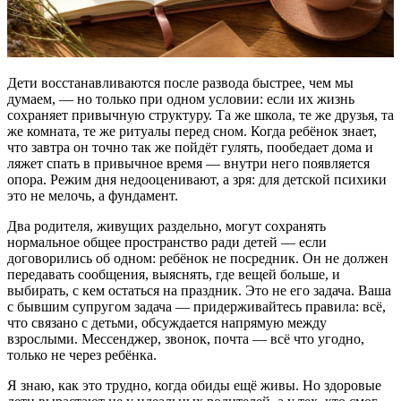
Дети восстанавливаются после развода быстрее, чем мы
думаем, — но только при одном условии: если их жизнь
сохраняет привычную структуру. Та же школа, те же друзья, та
же комната, те же ритуалы перед сном. Когда ребёнок знает,
что завтра он точно так же пойдёт гулять, пообедает дома и
ляжет спать в привычное время — внутри него появляется
опора. Режим дня недооценивают, а зря: для детской психики
это не мелочь, а фундамент.
Два родителя, живущих раздельно, могут сохранять
нормальное общее пространство ради детей — если
договорились об одном: ребёнок не посредник. Он не должен
передавать сообщения, выяснять, где вещей больше, и
выбирать, с кем остаться на праздник. Это не его задача. Ваша
с бывшим супругом задача — придерживайтесь правила: всё,
что связано с детьми, обсуждается напрямую между
взрослыми. Мессенджер, звонок, почта — всё что угодно,
только не через ребёнка.
Я знаю, как это трудно, когда обиды ещё живы. Но здоровые