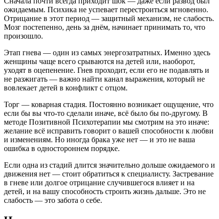
Сначала почти всегда приходит шок — даже если развод был
ожидаемым. Психика не успевает перестроиться мгновенно.
Отрицание в этот период — защитный механизм, не слабость.
Мозг постепенно, день за днём, начинает принимать то, что
произошло.
Этап гнева — один из самых энергозатратных. Именно здесь
женщины чаще всего срываются на детей или, наоборот,
уходят в оцепенение. Гнев проходит, если его не подавлять и
не разжигать — важно найти канал выражения, который не
вовлекает детей в конфликт с отцом.
Торг — коварная стадия. Постоянно возникает ощущение, что
если бы вы что-то сделали иначе, всё было бы по-другому. В
методе Позитивной Психотерапии мы смотрим на это иначе:
желание всё исправить говорит о вашей способности к любви
и изменениям. Но иногда брака уже нет — и это не ваша
ошибка в одностороннем порядке.
Если одна из стадий длится значительно дольше ожидаемого и
движения нет — стоит обратиться к специалисту. Застревание
в гневе или долгое отрицание случившегося влияет и на
детей, и на вашу способность строить жизнь дальше. Это не
слабость — это забота о себе.