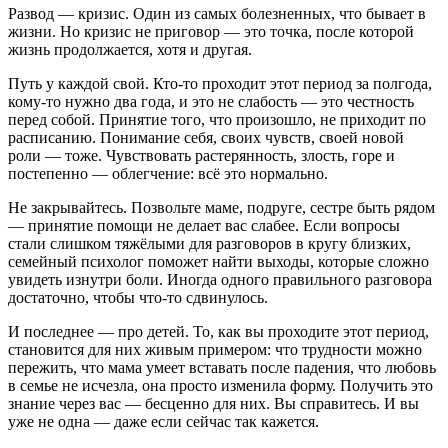
Развод — кризис. Один из самых болезненных, что бывает в
жизни. Но кризис не приговор — это точка, после которой
жизнь продолжается, хотя и другая.
Путь у каждой свой. Кто-то проходит этот период за полгода,
кому-то нужно два года, и это не слабость — это честность
перед собой. Принятие того, что произошло, не приходит по
расписанию. Понимание себя, своих чувств, своей новой
роли — тоже. Чувствовать растерянность, злость, горе и
постепенно — облегчение: всё это нормально.
Не закрывайтесь. Позвольте маме, подруге, сестре быть рядом
— принятие помощи не делает вас слабее. Если вопросы
стали слишком тяжёлыми для разговоров в кругу близких,
семейный психолог поможет найти выходы, которые сложно
увидеть изнутри боли. Иногда одного правильного разговора
достаточно, чтобы что-то сдвинулось.
И последнее — про детей. То, как вы проходите этот период,
становится для них живым примером: что трудности можно
пережить, что мама умеет вставать после падения, что любовь
в семье не исчезла, она просто изменила форму. Получить это
знание через вас — бесценно для них. Вы справитесь. И вы
уже не одна — даже если сейчас так кажется.