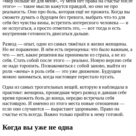
«мир больше не для меня», «у меня нет права на счастье после
этого» — такие мысли кажутся правдой, но они не про
реальность. Они про боль, которая ещё не прожита. Когда вы
сможете думать о будущем без тревоги, выбрать что-то для
себя без чувства вины, встретить интересного человека — и
не испугаться, а просто отметить это, — вот тогда и есть
внутренняя готовность двигаться дальше.
Развод — опыт, один из самых тяжёлых в жизни женщины.
Но не поражение. В нём есть переоценка: что было важным, а
что — нет, какие решения вы принимали из страха, а не из
себя. Стать собой после этого — реально. Новую версию себя
не надо торопить. Познакомиться с собой заново, выйти из
роли «жены» в роль себя — это уже движение. Будущим
можно заниматься, когда настоящее перестало пугать.
Одна из самых трогательных вещей, которую я наблюдала в
практике: женщина, прошедшая через развод и давшая себе
время прожить боль до конца, нередко встречала себя
настоящую. И именно из этого места новые отношения —
если они случаются — вырастают здоровыми. Право на
счастье есть всегда. Важно только прийти к нему готовой.
Когда вы уже не одна