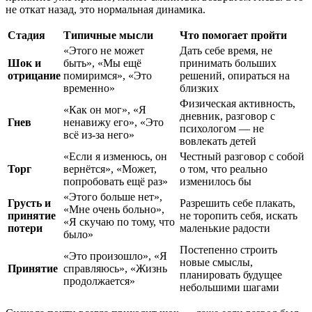
не откат назад, это нормальная динамика.
Стадия
Типичные мысли
Что помогает пройти
«Этого не может
Дать себе время, не
Шок и
быть», «Мы ещё
принимать больших
отрицание
помиримся», «Это
решений, опираться на
временно»
близких
Физическая активность,
«Как он мог», «Я
дневник, разговор с
Гнев
ненавижу его», «Это
психологом — не
всё из-за него»
вовлекать детей
«Если я изменюсь, он
Честный разговор с собой
Торг
вернётся», «Может,
о том, что реально
попробовать ещё раз»
изменилось бы
«Этого больше нет»,
Грусть и
Разрешить себе плакать,
«Мне очень больно»,
принятие
не торопить себя, искать
«Я скучаю по тому, что
потери
маленькие радости
было»
Постепенно строить
«Это произошло», «Я
новые смыслы,
Принятие
справляюсь», «Жизнь
планировать будущее
продолжается»
небольшими шагами