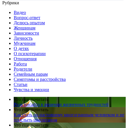
Рубрики
Видео
Вопрос-ответ
Делюсь опытом
Женщинам
Зависимости
Личность
Мужчинам
О детях
О психотерапии
Отношения
Работа
Родители
Семейным парам
Симптомы и расстройства
Статьи
Чувства и эмоции
Что еще почитать
Роль инсайта в решении жизненных трудностей
Что еще почитать
Как стать по настоящему многогранным человеком и не
прослыть шарлатаном
Что еще почитать