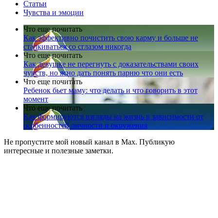
Статьи
Чувства и эмоции
Что еще почитать
Как эффективно почистить свою карму и больше не
сталкиваться со сглазом никогда
Что еще почитать
Как девушке не перегнуть с доказательствами своих
чувств, но ясно дать понять парню что они есть
Что еще почитать
Ребенок бьет маму: что делать и что говорить в этот
момент
Что еще почитать
Как формируются взгляды на жизнь в зависимости от
особенностей личности и окружения
Не пропустите мой новый канал в Max. Публикую
интересные и полезные заметки.