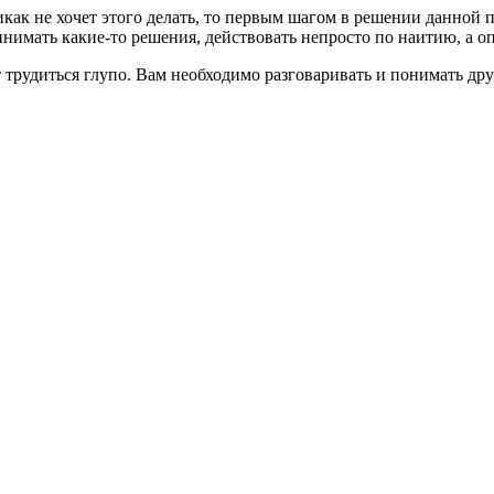
никак не хочет этого делать, то первым шагом в решении данно
инимать какие-то решения, действовать непросто по наитию, а о
ет трудиться глупо. Вам необходимо разговаривать и понимать др