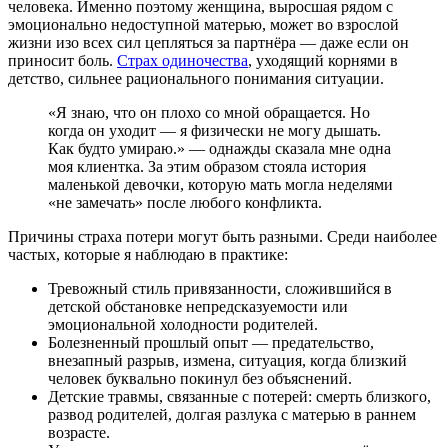
человека. Именно поэтому женщина, выросшая рядом с
эмоционально недоступной матерью, может во взрослой
жизни изо всех сил цепляться за партнёра — даже если он
приносит боль.
Страх одиночества
, уходящий корнями в
детство, сильнее рационального понимания ситуации.
«Я знаю, что он плохо со мной обращается. Но
когда он уходит — я физически не могу дышать.
Как будто умираю.» — однажды сказала мне одна
моя клиентка. За этим образом стояла история
маленькой девочки, которую мать могла неделями
«не замечать» после любого конфликта.
Причины страха потери могут быть разными. Среди наиболее
частых, которые я наблюдаю в практике:
Тревожный стиль привязанности, сложившийся в
детской обстановке непредсказуемости или
эмоциональной холодности родителей.
Болезненный прошлый опыт — предательство,
внезапный разрыв, измена, ситуация, когда близкий
человек буквально покинул без объяснений.
Детские травмы, связанные с потерей: смерть близкого,
развод родителей, долгая разлука с матерью в раннем
возрасте.