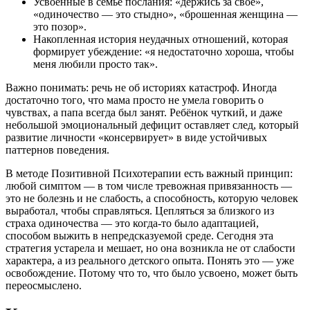
Усвоенные в семье послания: «держись за своё»,
«одиночество — это стыдно», «брошенная женщина —
это позор».
Накопленная история неудачных отношений, которая
формирует убеждение: «я недостаточно хороша, чтобы
меня любили просто так».
Важно понимать: речь не об историях катастроф. Иногда
достаточно того, что мама просто не умела говорить о
чувствах, а папа всегда был занят. Ребёнок чуткий, и даже
небольшой эмоциональный дефицит оставляет след, который
развитие личности «консервирует» в виде устойчивых
паттернов поведения.
В методе Позитивной Психотерапии есть важный принцип:
любой симптом — в том числе тревожная привязанность —
это не болезнь и не слабость, а способность, которую человек
выработал, чтобы справляться. Цепляться за близкого из
страха одиночества — это когда-то было адаптацией,
способом выжить в непредсказуемой среде. Сегодня эта
стратегия устарела и мешает, но она возникла не от слабости
характера, а из реального детского опыта. Понять это — уже
освобождение. Потому что то, что было усвоено, может быть
переосмыслено.