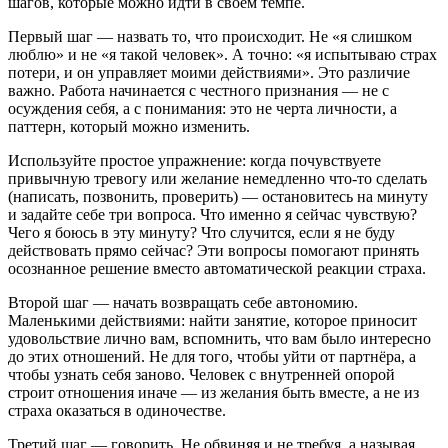
шагов, которые можно идти в своём темпе.
Первый шаг — назвать то, что происходит. Не «я слишком
люблю» и не «я такой человек». А точно: «я испытываю страх
потери, и он управляет моими действиями». Это различие
важно. Работа начинается с честного признания — не с
осуждения себя, а с понимания: это не черта личности, а
паттерн, который можно изменить.
Используйте простое упражнение: когда почувствуете
привычную тревогу или желание немедленно что-то сделать
(написать, позвонить, проверить) — остановитесь на минуту
и задайте себе три вопроса. Что именно я сейчас чувствую?
Чего я боюсь в эту минуту? Что случится, если я не буду
действовать прямо сейчас? Эти вопросы помогают принять
осознанное решение вместо автоматической реакции страха.
Второй шаг — начать возвращать себе автономию.
Маленькими действиями: найти занятие, которое приносит
удовольствие лично вам, вспомнить, что вам было интересно
до этих отношений. Не для того, чтобы уйти от партнёра, а
чтобы узнать себя заново. Человек с внутренней опорой
строит отношения иначе — из желания быть вместе, а не из
страха оказаться в одиночестве.
Третий шаг — говорить. Не обвиняя и не требуя, а называя