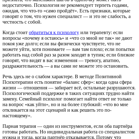
недостаточно. Психология не рекомендует терпеть годами,
ожидая, что что-то «само пройдёт». Есть признаки, которые
говорят о том, что нужен специалист — и это не слабость, а
честность с собой.
Когда стоит
обратиться к психологу
или терапевту: если
вопросы «почему я остаюсь» и «что со мной не так» не дают
покоя уже долго; если вы физически чувствуете, что не
можете уйти, хотя понимаете — вам там плохо; если попытки
работать над собой раз за разом заходят в тупик; если близкие
говорят, что видят в вас изменения — тревогу, апатию,
раздражительность — а вы сами не можете это остановить.
Речь здесь не о слабом характере. В методе Позитивной
Психотерапии есть понятие «баланс сфер»: когда одна сфера
жизни — отношения — забирает всё, остальные разрушаются.
Психологической поддержке в таких ситуациях трудно найти
замену. Семейный психолог помогает найти ответ не только
на вопрос «как уйти», но и на более глубокий: «что во мне
откликается на этот сценарий и как решить это по-
настоящему».
Парная терапия — один из инструментов, если оба партнёра
готовы работать. Но индивидуальная работа со специалистом
нужна и тогда, когда партнёр отказывается. Потому что