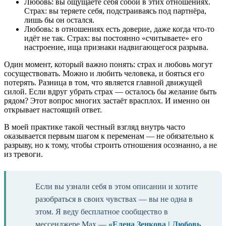
Любовь: вы ощущаете себя собой в этих отношениях.
Страх: вы теряете себя, подстраиваясь под партнёра,
лишь бы он остался.
Любовь: в отношениях есть доверие, даже когда что-то
идёт не так. Страх: вы постоянно «считываете» его
настроение, ища признаки надвигающегося разрыва.
Один момент, который важно понять: страх и любовь могут
сосуществовать. Можно и любить человека, и бояться его
потерять. Разница в том, что является главной движущей
силой. Если вдруг убрать страх — осталось бы желание быть
рядом? Этот вопрос многих застаёт врасплох. И именно он
открывает настоящий ответ.
В моей практике такой честный взгляд внутрь часто
оказывается первым шагом к переменам — не обязательно к
разрыву, но к тому, чтобы строить отношения осознанно, а не
из тревоги.
Если вы узнали себя в этом описании и хотите
разобраться в своих чувствах — вы не одна в
этом. Я веду бесплатное сообщество в
мессенджере Max —
«Елена Зенкова | Любовь