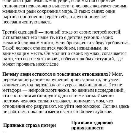
если был прав. Мысль «он уйдёт, если мы поссоримся»
становится невозможно вынести, и человек жертвует своими
желаниями ради сохранения мира. В таких связях один
партнёр постепенно теряет себя, а другой получает
неограниченную власть.
Третий сценарий — полный отказ от своих потребностей.
Испытывают его чаще те, кто с детства усвоил: «моих
желаний слишком много, меня бросят, если я буду требовать».
Такой человек становится удобным, невидимым, не
занимающим места. Он молчит о своих нуждах, соглашается
на то, что его не устраивает, избегает любых ситуаций, где
может проявить несогласие.
Почему люди остаются в токсичных отношениях?
Мозг,
переживший ранние нарушения привязанности, не умеет
отличать «уход партнёра» от «угроза выживанию». Это не
метафора — нейробиологически, по данным исследований,
эти состояния активируют одни и те же зоны. Именно
поэтому человек сильно страдает, понимает умом, что
отношения его разрушают, но уйти невозможно. Логика здесь
не работает, пока не изменится что-то более глубокое.
Признаки здоровой
Признаки страха потери
привязанности