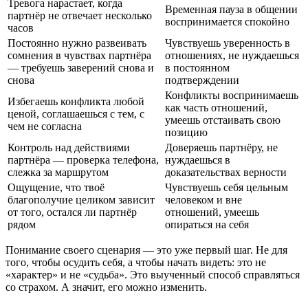
Тревога нарастает, когда
Временная пауза в общении
партнёр не отвечает несколько
воспринимается спокойно
часов
Постоянно нужно развеивать
Чувствуешь уверенность в
сомнения в чувствах партнёра
отношениях, не нуждаешься
— требуешь заверений снова и
в постоянном
снова
подтверждении
Конфликты воспринимаешь
Избегаешь конфликта любой
как часть отношений,
ценой, соглашаешься с тем, с
умеешь отстаивать свою
чем не согласна
позицию
Контроль над действиями
Доверяешь партнёру, не
партнёра — проверка телефона,
нуждаешься в
слежка за маршрутом
доказательствах верности
Ощущение, что твоё
Чувствуешь себя цельным
благополучие целиком зависит
человеком и вне
от того, остался ли партнёр
отношений, умеешь
рядом
опираться на себя
Понимание своего сценария — это уже первый шаг. Не для
того, чтобы осудить себя, а чтобы начать видеть: это не
«характер» и не «судьба». Это выученный способ справляться
со страхом. А значит, его можно изменить.