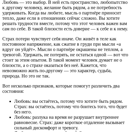
Любовь — это выбор. В ней есть пространство, любопытство
к другому человеку, желание быть рядом, а не потребность
удерживать. Когда вы любите, мысль о партнёре приносит
тепло, даже если в отношениях сейчас сложно. Вы хотите
решать трудности вместе, потому что этот человек важен вам
сам по себе. В такой близости есть доверие — к себе и к нему.
Страх потери чувствует себя иначе. Он живёт в теле как
постоянное напряжение, как сжатие в груди при мысли «а
вдруг он уйдёт». Мысли о партнёре окрашены не теплом, а
тревогой. Удержать, не потерять, не остаться одной — вот что
стоит за этим опытом. В такой момент человек думает не о
близости, а о страхе оказаться без неё. Кажется, что
невозможно жить по-другому — это характер, судьба,
природа. Но это не так.
Вот несколько признаков, которые помогут различить два
состояния:
Любовь: вы остаётесь, потому что хотите быть рядом.
Страх: вы остаётесь, потому что боитесь того, что будет
без него.
Любовь: разлука на время не разрушает внутреннее
равновесие. Страх: даже короткое отдаление вызывает
сильный дискомфорт и тревогу.