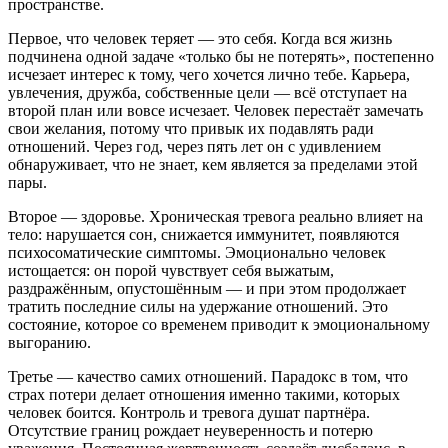
пространстве.
Первое, что человек теряет — это себя. Когда вся жизнь
подчинена одной задаче «только бы не потерять», постепенно
исчезает интерес к тому, чего хочется лично тебе. Карьера,
увлечения, дружба, собственные цели — всё отступает на
второй план или вовсе исчезает. Человек перестаёт замечать
свои желания, потому что привык их подавлять ради
отношений. Через год, через пять лет он с удивлением
обнаруживает, что не знает, кем является за пределами этой
пары.
Второе — здоровье. Хроническая тревога реально влияет на
тело: нарушается сон, снижается иммунитет, появляются
психосоматические симптомы. Эмоционально человек
истощается: он порой чувствует себя выжатым,
раздражённым, опустошённым — и при этом продолжает
тратить последние силы на удержание отношений. Это
состояние, которое со временем приводит к эмоциональному
выгоранию.
Третье — качество самих отношений. Парадокс в том, что
страх потери делает отношения именно такими, которых
человек боится. Контроль и тревога душат партнёра.
Отсутствие границ рождает неуверенность и потерю