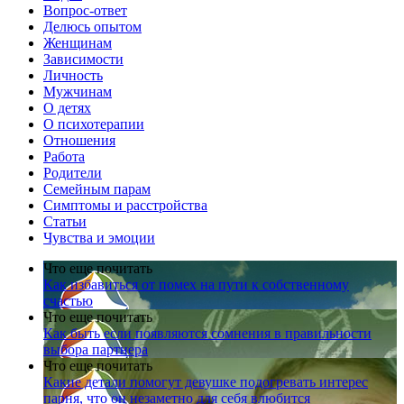
Вопрос-ответ
Делюсь опытом
Женщинам
Зависимости
Личность
Мужчинам
О детях
О психотерапии
Отношения
Работа
Родители
Семейным парам
Симптомы и расстройства
Статьи
Чувства и эмоции
Что еще почитать
Как избавиться от помех на пути к собственному
счастью
Что еще почитать
Как быть если появляются сомнения в правильности
выбора партнера
Что еще почитать
Какие детали помогут девушке подогревать интерес
парня, что он незаметно для себя влюбится