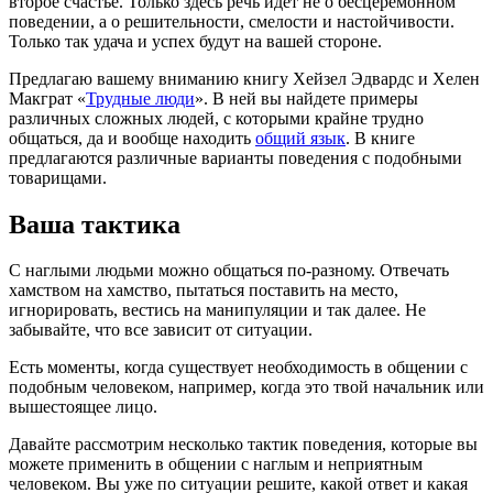
второе счастье. Только здесь речь идет не о бесцеремонном
поведении, а о решительности, смелости и настойчивости.
Только так удача и успех будут на вашей стороне.
Предлагаю вашему вниманию книгу Хейзел Эдвардс и Хелен
Макграт «
Трудные люди
». В ней вы найдете примеры
различных сложных людей, с которыми крайне трудно
общаться, да и вообще находить
общий язык
. В книге
предлагаются различные варианты поведения с подобными
товарищами.
Ваша тактика
С наглыми людьми можно общаться по-разному. Отвечать
хамством на хамство, пытаться поставить на место,
игнорировать, вестись на манипуляции и так далее. Не
забывайте, что все зависит от ситуации.
Есть моменты, когда существует необходимость в общении с
подобным человеком, например, когда это твой начальник или
вышестоящее лицо.
Давайте рассмотрим несколько тактик поведения, которые вы
можете применить в общении с наглым и неприятным
человеком. Вы уже по ситуации решите, какой ответ и какая