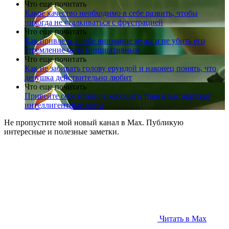
Что еще почитать
Какое качество необходимо в себе развить, чтобы
никогда не сталкиваться с фрустрацией
Что еще почитать
Как привлечь к себе внимание мужа и не убить его
стремление быть инициативным
Что еще почитать
Как не забивать голову ерундой и наконец понять, что
девушка действительно любит
Что еще почитать
Привейте себе правила хорошего тона и вас окружат
интеллигентные люди
Не пропустите мой новый канал в Max. Публикую
интересные и полезные заметки.
Читать в Max