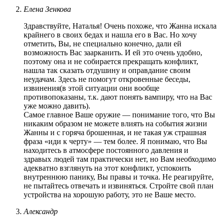
Елена Зенкова
Здравствуйте, Наталья! Очень похоже, что Жанна искала
крайнего в своих бедах и нашла его в Вас. Но хочу
отметить, Вы, не специально конечно, дали ей
возможность Вас заарканить. И ей это очень удобно,
поэтому она и не собирается прекращать конфликт,
нашла так сказать отдушину и оправдание своим
неудачам. Здесь не помогут откровенные беседы,
извинения(в этой ситуации они вообще
противопоказаны, т.к. дают понять вампиру, что на Вас
уже можно давить).
Самое главное Ваше оружие — понимание того, что Вы
никаким образом не можете влиять на события жизни
Жанны и с горяча брошенная, и не такая уж страшная
фраза «иди к черту» — тем более. Я понимаю, что Вы
находитесь в атмосфере постоянного давления и
здравых людей там практически нет, но Вам необходимо
адекватно взглянуть на этот конфликт, успокоить
внутреннюю панику, Вы правы и точка. Не реагируйте,
не пытайтесь отвечать и извиняться. Стройте свой план
устройства на хорошую работу, это не Ваше место.
Александр