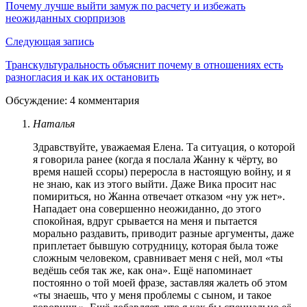
Почему лучше выйти замуж по расчету и избежать
неожиданных сюрпризов
Следующая запись
Транскультуральность объяснит почему в отношениях есть
разногласия и как их остановить
Обсуждение: 4 комментария
Наталья
Здравствуйте, уважаемая Елена. Та ситуация, о которой
я говорила ранее (когда я послала Жанну к чёрту, во
время нашей ссоры) переросла в настоящую войну, и я
не знаю, как из этого выйти. Даже Вика просит нас
помириться, но Жанна отвечает отказом «ну уж нет».
Нападает она совершенно неожиданно, до этого
спокойная, вдруг срывается на меня и пытается
морально раздавить, приводит разные аргументы, даже
приплетает бывшую сотрудницу, которая была тоже
сложным человеком, сравнивает меня с ней, мол «ты
ведёшь себя так же, как она». Ещё напоминает
постоянно о той моей фразе, заставляя жалеть об этом
«ты знаешь, что у меня проблемы с сыном, и такое