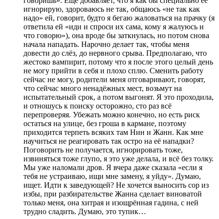
говоришь». Ещё добавляет, что я как бы специально её
игнорирую, здороваюсь не так, общаюсь «не так как
надо» ей, говорит, будто я бегаю жаловаться на прачку (я
ответила ей «иди и спроси их сама, кому я жалуюсь и
что говорю»), она вроде бы заткнулась, но потом снова
начала нападать. Нарочно делает так, чтобы меня
довести до слёз, до нервного срыва. Предполагаю, что
жестоко вампирит, потому что я после этого целый день
не могу прийти в себя и плохо сплю. Сменить работу
сейчас не могу, родители меня отговаривают, говорят,
что сейчас много ненадёжных мест, возьмут на
испытательный срок, а потом выгонят. Я это проходила,
и отношусь к поиску осторожно, сто раз всё
перепроверяя. Убежать можно конечно, но есть риск
остаться на улице, без гроша в кармане, поэтому
приходится терпеть всяких там Нин и Жанн. Как мне
научиться не реагировать так остро на её нападки?
Поговорить не получается, игнорировать тоже,
извиняться тоже глупо, я это уже делала, и всё без толку.
Мы уже наломали дров. Я вчера даже сказала «если я
тебя не устраиваю, ищи мне замену, я уйду». Думаю,
ищет. Идти к заведующей? Не хочется выносить сор из
избы, при разбирательстве Жанна сделает виноватой
только меня, она хитрая и изощрённая гадина, с ней
трудно сладить. Думаю, это тупик…