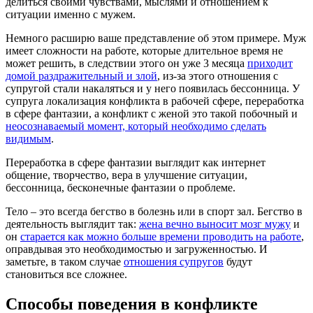
делиться своими чувствами, мыслями и отношением к
ситуации именно с мужем.
Немного расширю ваше представление об этом примере. Муж
имеет сложности на работе, которые длительное время не
может решить, в следствии этого он уже 3 месяца
приходит
домой раздражительный и злой
, из-за этого отношения с
супругой стали накаляться и у него появилась бессонница. У
супруга локализация конфликта в рабочей сфере, переработка
в сфере фантазии, а конфликт с женой это такой побочный и
неосознаваемый момент, который необходимо сделать
видимым
.
Переработка в сфере фантазии выглядит как интернет
общение, творчество, вера в улучшение ситуации,
бессонница, бесконечные фантазии о проблеме.
Тело – это всегда бегство в болезнь или в спорт зал. Бегство в
деятельность выглядит так:
жена вечно выносит мозг мужу
и
он
старается как можно больше времени проводить на работе
,
оправдывая это необходимостью и загруженностью. И
заметьте, в таком случае
отношения супругов
будут
становиться все сложнее.
Способы поведения в конфликте