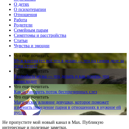
О детях
О психотерапии
Отношения
Работа
Родители
Семейным парам
Симптомы и расстройства
Статьи
Чувства и эмоции
Что еще почитать
Муж критикует всё что я делаю — что на самом деле за
этим стоит?
Что еще почитать
Разлюбила мужа — что делать и как понять, что
происходит
Что еще почитать
Как остановить поток беспричинных слез
Что еще почитать
Магическое влияние девушки, которое поможет
изменить поведение парня в отношениях в нужное ей
русло
Не пропустите мой новый канал в Max. Публикую
интересные и полезные заметки.