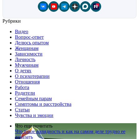
Рубрики
Видео
Вопрос-ответ
Делюсь опытом
Женщинам
Зависимости
Личность
Мужчинам
О детях
О психотерапии
Отношения
Работа
Родители
Семейным парам
Симптомы и расстройства
Статьи
Чувства и эмоции
Что еще почитать
Что такое валидность и как на самом деле трудно ее
доказать