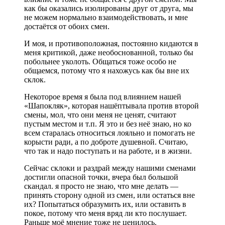
как бы оказались изолированы друг от друга, мы
не можем нормально взаимодействовать, и мне
достаётся от обоих смен.
И моя, и противоположная, постоянно кидаются в
меня критикой, даже необоснованной, только бы
побольнее уколоть. Общаться тоже особо не
общаемся, потому что я нахожусь как бы вне их
склок.
Некоторое время я была под влиянием нашей
«Шапокляк», которая нашёптывала против второй
смены, мол, что они меня не ценят, считают
пустым местом и т.п. Я это и без неё знаю, но ко
всем старалась относиться лояльно и помогать не
корысти ради, а по доброте душевной. Считаю,
что так и надо поступать и на работе, и в жизни.
Сейчас склоки и раздрай между нашими сменами
достигли опасной точки, вчера был большой
скандал. я просто не знаю, что мне делать —
принять сторону одной из смен, или остаться вне
их? Попытаться образумить их, или оставить в
покое, потому что меня вряд ли кто послушает.
Раньше моё мнение тоже не ценилось.