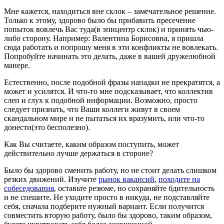
Мне кажется, находиться вне склок – замечательное решение.
Только к этому, здорово было бы прибавить пресечение
попыток вовлечь Вас туда(в эпицентр склок) и принять чью-
либо сторону. Например: Валентина Борисовна, я пришла
сюда работать и попрошу меня в эти конфликты не вовлекать.
Попробуйте начинать это делать, даже в вашей дружелюбной
манере.
Естественно, после подобной фразы нападки не прекратятся, а
может и усилятся. И что-то мне подсказывает, что коллектив
слеп и глух к подобной информации. Возможно, просто
следует признать, что Ваши коллеги живут в своем
скандальном мире и не пытаться их вразумить, или что-то
донести(это бесполезно).
Как Вы считаете, каким образом поступить, может
действительно лучше держаться в стороне?
Было бы здорово сменить работу, но не стоит делать слишком
резких движений. Изучите
рынок вакансий
,
походите на
собеседования
, оставьте резюме, но сохраняйте бдительность
и не спешите. Не уходите просто в никуда, не подставляйте
себя, сначала подберите нужный вариант. Если получится
совместить вторую работу, было бы здорово, таким образом,