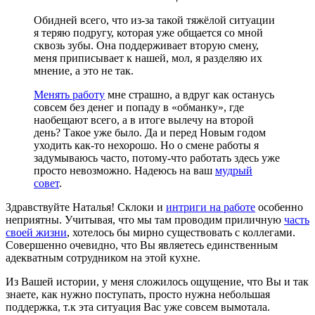
Обидней всего, что из-за такой тяжёлой ситуации
я теряю подругу, которая уже общается со мной
сквозь зубы. Она поддерживает вторую смену,
меня приписывает к нашей, мол, я разделяю их
мнение, а это не так.
Менять работу
мне страшно, а вдруг как останусь
совсем без денег и попаду в «обманку», где
наобещают всего, а в итоге вылечу на второй
день? Такое уже было. Да и перед Новым годом
уходить как-то нехорошо. Но о смене работы я
задумываюсь часто, потому-что работать здесь уже
просто невозможно. Надеюсь на ваш
мудрый
совет
.
Здравствуйте Наталья! Склоки и
интриги на работе
особенно
неприятны. Учитывая, что мы там проводим приличную
часть
своей жизни
, хотелось бы мирно существовать с коллегами.
Совершенно очевидно, что Вы являетесь единственным
адекватным сотрудником на этой кухне.
Из Вашей истории, у меня сложилось ощущение, что Вы и так
знаете, как нужно поступать, просто нужна небольшая
поддержка, т.к эта ситуация Вас уже совсем вымотала.