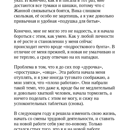
указ. И конечно, как я и писала в тот раз, мне
достаются все тумаки и шишки, потому что с
Жанной связываться боятся, Вика слишком
скользкая, её особо не зацепишь, а я уже довольно
привычная и удобная «подушка для битья».
Конечно, мне не могло это не надоесть, и я начала
бороться с этим, как умею. Как у любой личности
в её росте и становлении у меня сейчас
происходит нечто вроде «подросткового бунта». В
отличие от меня прежней, я новая не умалчиваю и
не терплю, а сразу отвечаю на их нападки.
Проблема в том, что я до сих пор «дурочка»,
«простушка», «овца». Эта работа начала меня
отуплять, и я уже иногда туговато соображаю, а
мои злятся, что «плохо работаю». Они набрали
такой темп, что даже я, вроде бы не медлительный
и довольно хваткий человек, начала тормозить, а
ничего поделать с этим не могу, и сижу на
успокоительных таблетках (снова).
В следующем году я решила изменить свою жизнь,
начать со смены трудовой деятельности, и ставить
на новой работе себя уже по-новому. Только
остался страх того, что я и на новой работе