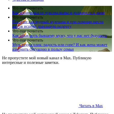
Что еще почитать
Как избавиться от чувства вины и должности к маме
Что еще почитать
Поступи как мудрый мужчина и при помощи шести
шагов исцели драчливую подругу
Что еще почитать
Как объяснить бывшему мужу, что у нас нет будущего
Что еще почитать
Муж трудоголик: радость или горе? И как жена может
изменить ситуацию в пользу семьи
Не пропустите мой новый канал в Max. Публикую
интересные и полезные заметки.
Читать в Max