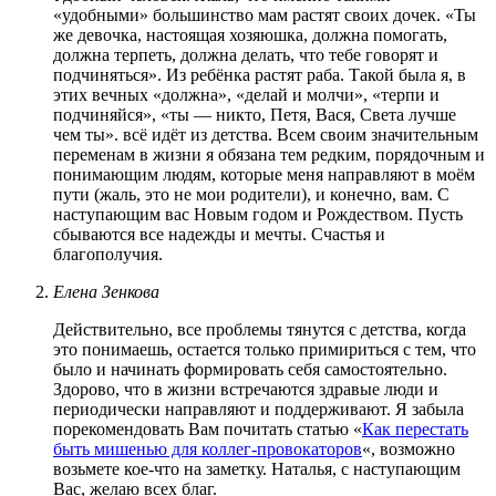
«удобными» большинство мам растят своих дочек. «Ты
же девочка, настоящая хозяюшка, должна помогать,
должна терпеть, должна делать, что тебе говорят и
подчиняться». Из ребёнка растят раба. Такой была я, в
этих вечных «должна», «делай и молчи», «терпи и
подчиняйся», «ты — никто, Петя, Вася, Света лучше
чем ты». всё идёт из детства. Всем своим значительным
переменам в жизни я обязана тем редким, порядочным и
понимающим людям, которые меня направляют в моём
пути (жаль, это не мои родители), и конечно, вам. С
наступающим вас Новым годом и Рождеством. Пусть
сбываются все надежды и мечты. Счастья и
благополучия.
Елена Зенкова
Действительно, все проблемы тянутся с детства, когда
это понимаешь, остается только примириться с тем, что
было и начинать формировать себя самостоятельно.
Здорово, что в жизни встречаются здравые люди и
периодически направляют и поддерживают. Я забыла
порекомендовать Вам почитать статью «
Как перестать
быть мишенью для коллег-провокаторов
«, возможно
возьмете кое-что на заметку. Наталья, с наступающим
Вас, желаю всех благ.