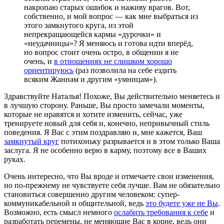
накропаю старых ошибок и наживу врагов. Вот,
собственно, и мой вопрос — как мне выбраться из
этого замкнутого круга, из этой
непрекращающейся кармы «дурочки» и
«неудачницы»? Я меняюсь и готова идти вперёд,
но вопрос стоит очень остро, в общении я не
очень, и
в отношениях не слишком хорошо
ориентируюсь
(раз позволила на себе ездить
всяким Жаннам и другим «умницам»).
Здравствуйте Наталья! Похоже, Вы действительно меняетесь и
в лучшую сторону. Раньше, Вы просто замечали моменты,
которые не нравятся и хотите изменить, сейчас, уже
тренируете новый для себя и, конечно, непривычный стиль
поведения. Я Вас с этим поздравляю и, мне кажется, Ваш
замкнутый круг
потихоньку разрывается и в этом только Ваша
заслуга. Я не особенно верю в карму, поэтому все в Ваших
руках.
Очень интересно, что Вы вроде и отмечаете свои изменения,
но по-прежнему не чувствуете себя лучше. Вам не обязательно
становиться совершенно другим человеком: супер-
коммуникабельной и общительной, ведь
это будете уже не Вы
.
Возможно, есть смысл немного
ослабить требования к себе
и
разработать перемены, не меняющие Вас в корне, ведь они