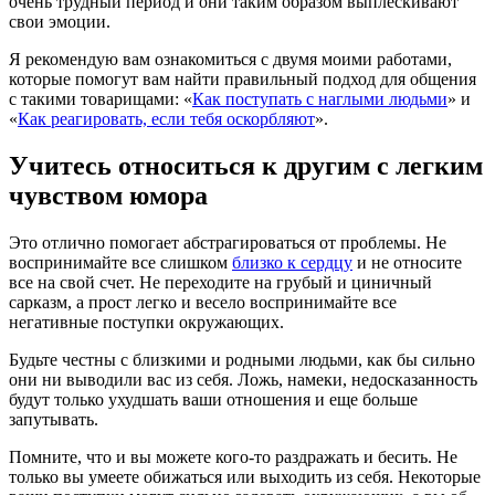
очень трудный период и они таким образом выплескивают
свои эмоции.
Я рекомендую вам ознакомиться с двумя моими работами,
которые помогут вам найти правильный подход для общения
с такими товарищами: «
Как поступать с наглыми людьми
» и
«
Как реагировать, если тебя оскорбляют
».
Учитесь относиться к другим с легким
чувством юмора
Это отлично помогает абстрагироваться от проблемы. Не
воспринимайте все слишком
близко к сердцу
и не относите
все на свой счет. Не переходите на грубый и циничный
сарказм, а прост легко и весело воспринимайте все
негативные поступки окружающих.
Будьте честны с близкими и родными людьми, как бы сильно
они ни выводили вас из себя. Ложь, намеки, недосказанность
будут только ухудшать ваши отношения и еще больше
запутывать.
Помните, что и вы можете кого-то раздражать и бесить. Не
только вы умеете обижаться или выходить из себя. Некоторые