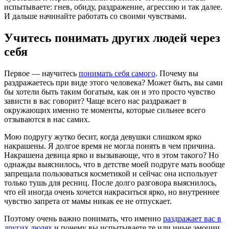
испытываете: гнев, обиду, раздражение, агрессию и так далее.
И дальше начинайте работать со своими чувствами.
Учитесь понимать других людей через
себя
Первое — научитесь
понимать себя самого
. Почему вы
раздражаетесь при виде этого человека? Может быть, вы сами
бы хотели быть таким богатым, как он и это просто чувство
зависти в вас говорит? Чаще всего нас раздражает в
окружающих именно те моменты, которые сильнее всего
отзываются в нас самих.
Мою подругу жутко бесит, когда девушки слишком ярко
накрашены. Я долгое время не могла понять в чем причина.
Накрашена девица ярко и вызывающе, что в этом такого? Но
однажды выяснилось, что в детстве моей подруге мать вообще
запрещала пользоваться косметикой и сейчас она использует
только тушь для ресниц. После долго разговора выяснилось,
что ей иногда очень хочется накраситься ярко, но внутреннее
чувство запрета от мамы никак ее не отпускает.
Поэтому очень важно понимать, что именно
раздражает вас в
других людях
и почему вы испытываете те или иные эмоции.