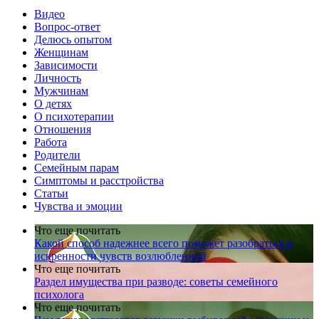
Видео
Вопрос-ответ
Делюсь опытом
Женщинам
Зависимости
Личность
Мужчинам
О детях
О психотерапии
Отношения
Работа
Родители
Семейным парам
Симптомы и расстройства
Статьи
Чувства и эмоции
Что еще почитать
Какой способ надежнее всего поможет разобраться в
искренности чувств возлюбленной
Что еще почитать
Раздел имущества при разводе: советы семейного
психолога
Что еще почитать