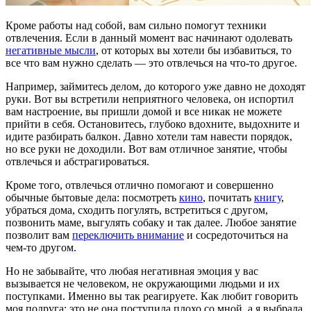
Кроме работы над собой, вам сильно помогут техники
отвлечения. Если в данный момент вас начинают одолевать
негативные мысли
, от которых вы хотели бы избавиться, то
все что вам нужно сделать — это отвлечься на что-то другое.
Например, займитесь делом, до которого уже давно не доходят
руки. Вот вы встретили неприятного человека, он испортил
вам настроение, вы пришли домой и все никак не можете
прийти в себя. Остановитесь, глубоко вдохните, выдохните и
идите разбирать балкон. Давно хотели там навести порядок,
но все руки не доходили. Вот вам отличное занятие, чтобы
отвлечься и абстрагироваться.
Кроме того, отвлечься отлично помогают и совершенно
обычные бытовые дела: посмотреть
кино
, почитать
книгу
,
убраться дома, сходить погулять, встретиться с другом,
позвонить маме, выгулять собаку и так далее. Любое занятие
позволит вам
переключить внимание
и сосредоточиться на
чем-то другом.
Но не забывайте, что любая негативная эмоция у вас
вызывается не человеком, не окружающими людьми и их
поступками. Именно вы так реагируете. Как любит говорить
моя подруга: это не она поступила плохо со мной, а я выбрала