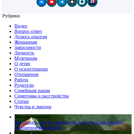
Рубрики
Видео
Вопрос-ответ
Делюсь опытом
Женщинам
Зависимости
Личность
Мужчинам
О детях
О психотерапии
Отношения
Работа
Родители
Семейным парам
Симптомы и расстройства
Статьи
Чувства и эмоции
Что еще почитать
Как понять, кто на самом деле подруга и как сделать
отношения еще крепче
Что еще почитать