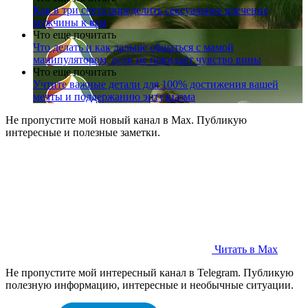
Как в три счета определить сексуальное влечение
мужчины к вам
Что еще почитать
Что делать и как дальше общаться с мамой
манипулятором, если не покидает чувство вины
Что еще почитать
Учтите важные детали для 100% достижения вашей
мечты и поддержанию энтузиазма
Не пропустите мой новый канал в Max. Публикую
интересные и полезные заметки.
Читать в Max
Не пропустите мой интересный канал в Telegram. Публикую
полезную информацию, интересные и необычные ситуации.