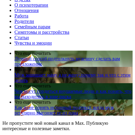
О психотерапии
Отношения
Работа
Родители
Семейным парам
Симптомы и расстройства
Статьи
Чувства и эмоции
Что еще почитать
Лучший способ подтолкнуть мужчину сделать вам
предложение
Что еще почитать
Муж защищает маму а не жену: почему так и что с этим
делать
Что еще почитать
Чем могут гордиться внушаемые люди и как понять, что
вы находитесь в зоне риска
Что еще почитать
Как жене понять истинный подтекст, когда муж
регулярно выгоняет ее из дома
Не пропустите мой новый канал в Max. Публикую
интересные и полезные заметки.