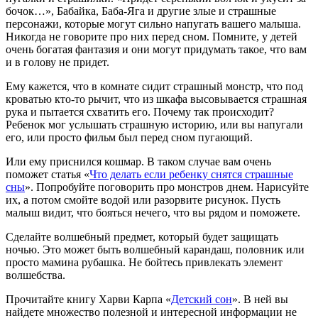
бочок…», Бабайка, Баба-Яга и другие злые и страшные
персонажи, которые могут сильно напугать вашего малыша.
Никогда не говорите про них перед сном. Помните, у детей
очень богатая фантазия и они могут придумать такое, что вам
и в голову не придет.
Ему кажется, что в комнате сидит страшный монстр, что под
кроватью кто-то рычит, что из шкафа высовывается страшная
рука и пытается схватить его. Почему так происходит?
Ребенок мог услышать страшную историю, или вы напугали
его, или просто фильм был перед сном пугающий.
Или ему приснился кошмар. В таком случае вам очень
поможет статья «
Что делать если ребенку снятся страшные
сны
». Попробуйте поговорить про монстров днем. Нарисуйте
их, а потом смойте водой или разорвите рисунок. Пусть
малыш видит, что бояться нечего, что вы рядом и поможете.
Сделайте волшебный предмет, который будет защищать
ночью. Это может быть волшебный карандаш, половник или
просто мамина рубашка. Не бойтесь привлекать элемент
волшебства.
Прочитайте книгу Харви Карпа «
Детский сон
». В ней вы
найдете множество полезной и интересной информации не