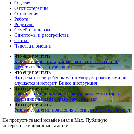
О детях
О психотерапии
Отношения
Работа
Родители
Семейным парам
Симптомы и расстройства
Статьи
Чувства и эмоции
Что еще почитать
Как мотивировать мужа зарабатывать больше и не
сделать из него трудоголика
Что еще почитать
Что делать если ребенок манипулирует родителями, не
слушается и истерит. Видео инструкция
Что еще почитать
Научись настаивать на разговоре, даже если вторая
половинка наглым образом его избегает
Что еще почитать
Разные стратегии поведения с теми, кто тебя оскорбляет
Не пропустите мой новый канал в Max. Публикую
интересные и полезные заметки.