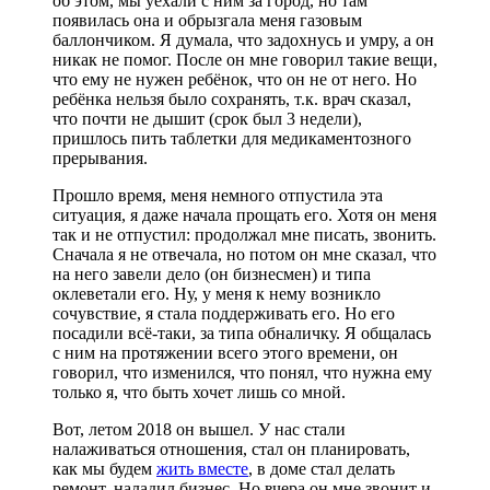
об этом, мы уехали с ним за город, но там
появилась она и обрызгала меня газовым
баллончиком. Я думала, что задохнусь и умру, а он
никак не помог. После он мне говорил такие вещи,
что ему не нужен ребёнок, что он не от него. Но
ребёнка нельзя было сохранять, т.к. врач сказал,
что почти не дышит (срок был 3 недели),
пришлось пить таблетки для медикаментозного
прерывания.
Прошло время, меня немного отпустила эта
ситуация, я даже начала прощать его. Хотя он меня
так и не отпустил: продолжал мне писать, звонить.
Сначала я не отвечала, но потом он мне сказал, что
на него завели дело (он бизнесмен) и типа
оклеветали его. Ну, у меня к нему возникло
сочувствие, я стала поддерживать его. Но его
посадили всё-таки, за типа обналичку. Я общалась
с ним на протяжении всего этого времени, он
говорил, что изменился, что понял, что нужна ему
только я, что быть хочет лишь со мной.
Вот, летом 2018 он вышел. У нас стали
налаживаться отношения, стал он планировать,
как мы будем
жить вместе
, в доме стал делать
ремонт, наладил бизнес. Но вчера он мне звонит и