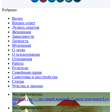
Рубрики
Видео
Вопрос-ответ
Делюсь опытом
Женщинам
Зависимости
Личность
Мужчинам
О детях
О психотерапии
Отношения
Работа
Родители
Семейным парам
Симптомы и расстройства
Статьи
Чувства и эмоции
Что еще почитать
Первый год — он самый важный. С днем рождения Ezy-
life
Что еще почитать