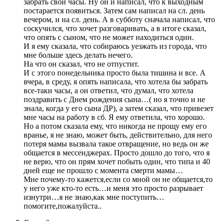
забрать свои часы. Ну он и написал, что к выходным
постарается появиться. Затем сам написал на сл. день
вечером, и на сл. день. А в субботу сначала написал, что
соскучился, что хочет разговаривать, а в итоге сказал,
что опять с сыном, что не может находиться один.
И я ему сказала, что собираюсь уезжать из города, что
мне больше здесь делать нечего.
На что он сказал, что не отпустит.
И с этого понедельника просто была тишина и все. А
вчера, в среду, я опять написала, что хотела бы забрать
все-таки часы, а он ответил, что думал, что хотела
поздравить с Днем рождения сына…( но я точно и не
знала, когда у его сына ДР), а затем сказал, что привезет
мне часы на работу в сб. Я ему ответила, что хорошо.
Но а потом сказала ему, что никогда не прощу ему его
вранье, я не знаю, может быть, действительно, для него
потеря мамы вызвала такое отвращение, но ведь он же
общается в мессенджерах. Просто дошло до того, что я
не верю, что он прям хочет побыть один, что типа и 40
дней еще не прошло с момента смерти мамы…
Мне почему-то кажется,если со мной он не общается,то
у него уже кто-то есть…и меня это просто разрывает
изнутри…я не знаю,как мне поступить…
помогите,пожалуйста..