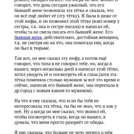
говорит, что день сегодня ужасный, что его
бывшей жене позвонила эта тётка и сказала, что
он всё ещё любит её (эту тётку). Я была в шоке от
этой инфы, и он позвонил этой тётке (взял номер у
сестры, т.к. она и сестре писала) и написал ей,
чтобы та не смела писать его бывшей жене. Его
бывшая жена
, действительно, достойная женщина,
т.к. не смотря ни на что, она помогала ему, когда
он был в тюрьме.
Так вот, он мне сказал эту инфу, а потом ещё
говорит, что типа я не говорил тебе, но, когда я
вышел, через несколько дней я написал этой тётке,
хотел увидеть её и посмотреть ей в глаза (хотя эта
тётка поменяла столько мужиков за всё это время и
сейчас, написав его бывшей жене, она переехала в
др.город с новым каким-то мужиком).
На что я ему сказала, что если бы тебя не
интересовала эта тётка, ты бы не знал, что и как у
неё. Ну а когда он мне сказал, что звонил ей,
чтобы посмотреть в глаза, когда он вышел, я
думала, что меня просто разорвёт от обиды.
Я ему сказала, что больше не хочу ничего о нём