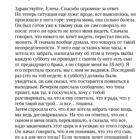
Здравствуйте, Елена. Спасибо огромное за ответ.
Но теперь ситуация еще хуже: вроде, все выяснилось, но
произошло у него горе: умерла мама, она сильно болела.
Он был готов уже к такому (как он сам говорил), но
после этого он просто не хотел меня видеть. Сначала
говорил, что никого не хочет видеть, перестал писать,
звонить. Я сначала вообще думала, что чокнусь от такой
неопределенности. У него еще остались мои часы, я
хотела их забрать, написала ему об этом и теперь якобы
каждую субботу он проводит с сыном (у него есть сын
от предыдущего брака, а он старше меня на 18 лет). Я
его перестала трогать, мы с ним не видимся. Последний
раз (это на той неделе, в субботу) должны были
увидеться, он сам сказал, что постарается появиться к
выходным. Вечером прислала сообщение, что типа
привет, как ты, я соскучился, хочу с тобой
разговаривать, на что я ему ответила, что я рада, что у
тебя такой настрой…и все…тишина.
Затем спросила его, что я же хотела забрать свою вещь,
мы ведь договаривались. На что он ответил, что он с
сыном и меня опять переклинило, я сказала, что все,
надо заканчивать этот цирк и я уезжаю из этого города.
Он начал говорить, что я не понимаю, что это его сын,
ну а я для чего тогда? Если человек хочет отношений с