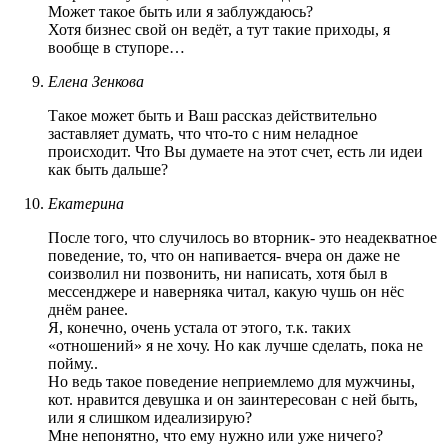
Может такое быть или я заблуждаюсь?
Хотя бизнес свой он ведёт, а тут такие приходы, я
вообще в ступоре…
Елена Зенкова
Такое может быть и Ваш рассказ действительно
заставляет думать, что что-то с ним неладное
происходит. Что Вы думаете на этот счет, есть ли идеи
как быть дальше?
Екатерина
После того, что случилось во вторник- это неадекватное
поведение, то, что он напивается- вчера он даже не
соизволил ни позвонить, ни написать, хотя был в
мессенджере и наверняка читал, какую чушь он нёс
днём ранее.
Я, конечно, очень устала от этого, т.к. таких
«отношений» я не хочу. Но как лучше сделать, пока не
пойму..
Но ведь такое поведение неприемлемо для мужчины,
кот. нравится девушка и он заинтересован с ней быть,
или я слишком идеализирую?
Мне непонятно, что ему нужно или уже ничего?