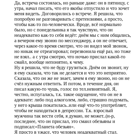
Да, встреча состоялась, но раньше даже: он в пятницу, с
утра, начал писать, что его якобы отпустило и что хочет
меня видеть. Договорились о встрече. Я решила, что
попробую не разговаривать с претензиями, а просто,
чтобы как-то по-человечески. Вроде, всё нормально
было, но с понедельника я так чувствую, что он
неадекватно как-то себя ведёт: днём мы с ним общались,
а вечером ему звоню по мессенджеру, а он не отвечает,
через какое-то время смотрю, что он видел мой звонок,
но никак не отреагировал; перезвонила ещё раз, но тоже
не взял.. а с утра смотрю, что ночью прислал какой-то
смайл, вообще непонятно, к чему.
Ну я решила, что не буду грузиться. Днём он звонит, ну
я ему сказала, что так не делается и что это неприятно.
Сказала, что он же не знает, зачем я ему звоню, но он не
счёл нужным ответить. И потом, в течение дня, он
писал какую-то чушь, голос по тел.невнятный. Я,
честно, испугалась, т.к. такое ощущение, что он не в
адеквате: либо под алкоголем, либо, страшно подумать,
у него крыша покатилась..или ещё что-то употребляет,
чтобы не находиться в депрессии. Т.к. взрослый
мужчина так вести себя, я думаю, не может..(н-р,
последнее, что он прислал, это смаил обезьяны и
подписал:»Планета обезьян».
Я просто в ужасе, что человек неадекватный стал.