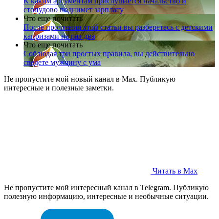
К каким аргументам прислушается начальство и
стопудово поднимет зарплату
Что еще почитать
После прочтения этой статьи вы разберетесь с детскими
капризами на раз-два
Что еще почитать
Соблюдая три простых правила, вы действительно
сведете мужчину с ума
Не пропустите мой новый канал в Max. Публикую
интересные и полезные заметки.
Читать в Max
Не пропустите мой интересный канал в Telegram. Публикую
полезную информацию, интересные и необычные ситуации.