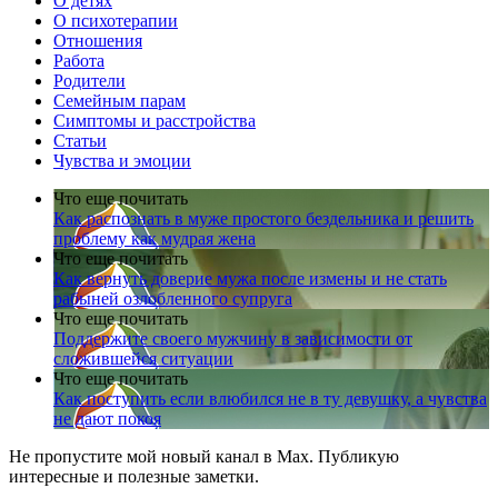
О детях
О психотерапии
Отношения
Работа
Родители
Семейным парам
Симптомы и расстройства
Статьи
Чувства и эмоции
Что еще почитать
Как распознать в муже простого бездельника и решить
проблему как мудрая жена
Что еще почитать
Как вернуть доверие мужа после измены и не стать
рабыней озлобленного супруга
Что еще почитать
Поддержите своего мужчину в зависимости от
сложившейся ситуации
Что еще почитать
Как поступить если влюбился не в ту девушку, а чувства
не дают покоя
Не пропустите мой новый канал в Max. Публикую
интересные и полезные заметки.