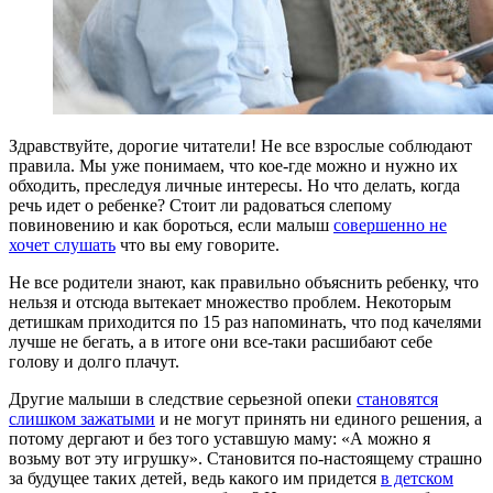
Здравствуйте, дорогие читатели! Не все взрослые соблюдают
правила. Мы уже понимаем, что кое-где можно и нужно их
обходить, преследуя личные интересы. Но что делать, когда
речь идет о ребенке? Стоит ли радоваться слепому
повиновению и как бороться, если малыш
совершенно не
хочет слушать
что вы ему говорите.
Не все родители знают, как правильно объяснить ребенку, что
нельзя и отсюда вытекает множество проблем. Некоторым
детишкам приходится по 15 раз напоминать, что под качелями
лучше не бегать, а в итоге они все-таки расшибают себе
голову и долго плачут.
Другие малыши в следствие серьезной опеки
становятся
слишком зажатыми
и не могут принять ни единого решения, а
потому дергают и без того уставшую маму: «А можно я
возьму вот эту игрушку». Становится по-настоящему страшно
за будущее таких детей, ведь какого им придется
в детском