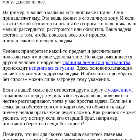
могут далеко не все.
Например, у вашего малыша есть любимые штаны. Они
принадлежат ему. Эта вещь входит в его личную зону. И если
кто-то чужой возьмет эти штаны без спроса, то наверняка ваш
малыш рассердится, расстроится или обидится. Ваша задача
состоит в том, чтобы показать весь этот процесс
принадлежности вещей к людям.
Человек приобретает какой-то предмет и рассчитывает
пользоваться им в свое удовольствие. Но когда вмешивается
другой человек и нарушает
границы личного пространства
,
происходит
неприятная ситуация
. Здесь основополагающим
является уважение к другим людям. И объяснить про «брать
без спроса» можно лишь затронув тему уважения.
Если в вашей семье все относятся друг к другу с
уважением
,
спрашивают перед тем, как взять чужую вещь, доверяют и
честно разговаривают, тогда у вас простая задача. Если же в
семье дела обстоят совсем по-другому, то объяснить чаду
почему нельзя брать чужое будет сложно. Как ребенок сможет
уяснить эту истину, если его старший брат, например,
постоянно берет его вещи без спроса?
Помните, что вы для своего малыша являетесь главным
примером в жизни. Как вы поступаете, что вы делаете и как