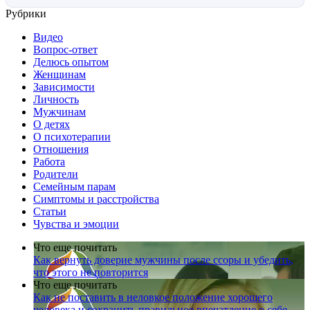
Рубрики
Видео
Вопрос-ответ
Делюсь опытом
Женщинам
Зависимости
Личность
Мужчинам
О детях
О психотерапии
Отношения
Работа
Родители
Семейным парам
Симптомы и расстройства
Статьи
Чувства и эмоции
Что еще почитать
Как вернуть доверие мужчины после ссоры и убедить,
что этого не повторится
Что еще почитать
Как не поставить в неловкое положение хорошего
человека и сохранить правильное впечатление о себе