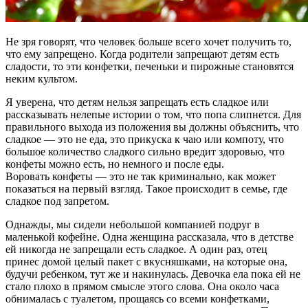
Не зря говорят, что человек больше всего хочет получить то,
что ему запрещено. Когда родители запрещают детям есть
сладости, то эти конфетки, печеньки и пирожные становятся
неким культом.
Я уверена, что детям нельзя запрещать есть сладкое или
рассказывать нелепые истории о том, что попа слипнется. Для
правильного выхода из положения вы должны объяснить, что
сладкое — это не еда, это прикуска к чаю или компоту, что
большое количество сладкого сильно вредит здоровью, что
конфеты можно есть, но немного и после еды.
Воровать конфеты — это не так криминально, как может
показаться на первый взгляд. Такое происходит в семье, где
сладкое под запретом.
Однажды, мы сидели небольшой компанией подруг в
маленькой кофейне. Одна женщина рассказала, что в детстве
ей никогда не запрещали есть сладкое. А один раз, отец
принес домой целый пакет с вкусняшками, на которые она,
будучи ребенком, тут же и накинулась. Девочка ела пока ей не
стало плохо в прямом смысле этого слова. Она около часа
обнималась с туалетом, прощаясь со всеми конфетками,