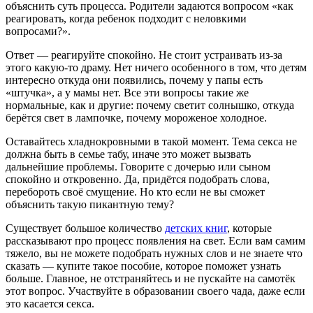
объяснить суть процесса. Родители задаются вопросом «как
реагировать, когда ребенок подходит с неловкими
вопросами?».
Ответ — реагируйте спокойно. Не стоит устраивать из-за
этого какую-то драму. Нет ничего особенного в том, что детям
интересно откуда они появились, почему у папы есть
«штучка», а у мамы нет. Все эти вопросы такие же
нормальные, как и другие: почему светит солнышко, откуда
берётся свет в лампочке, почему мороженое холодное.
Оставайтесь хладнокровными в такой момент. Тема секса не
должна быть в семье табу, иначе это может вызвать
дальнейшие проблемы. Говорите с дочерью или сыном
спокойно и откровенно. Да, придётся подобрать слова,
перебороть своё смущение. Но кто если не вы сможет
объяснить такую пикантную тему?
Существует большое количество
детских книг
, которые
рассказывают про процесс появления на свет. Если вам самим
тяжело, вы не можете подобрать нужных слов и не знаете что
сказать — купите такое пособие, которое поможет узнать
больше. Главное, не отстраняйтесь и не пускайте на самотёк
этот вопрос. Участвуйте в образовании своего чада, даже если
это касается секса.