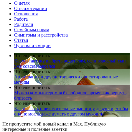
О детях
О психотерапии
Отношения
Работа
Родители
Семейным парам
Симптомы и расстройства
Статьи
Чувства и эмоции
Что еще почитать
Какую тактику выбрать родителям, если взрослый сын
уже совсем заврался
Что еще почитать
Арт-терапия и другие творчески ориентированные
методы
Что еще почитать
Муж за компьютером всё свободное время: как вернуть
близость
Что еще почитать
Как вызвать ошеломительные эмоции у девушки, чтобы
она не могла даже думать о другом мужчине
Не пропустите мой новый канал в Max. Публикую
интересные и полезные заметки.