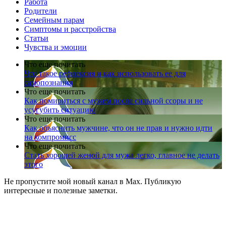
Работа
Родители
Семейным парам
Симптомы и расстройства
Статьи
Чувства и эмоции
Что еще почитать
Что такое рефлексия и как использовать ее для
самопознания
Что еще почитать
Как помириться с мужем после сильной ссоры и не
усугубить ситуацию
Что еще почитать
Как объяснить мужчине, что он не прав и нужно идти
на компромисс
Что еще почитать
Стать хорошей женой для мужа легко, главное не делать
этого
Не пропустите мой новый канал в Max. Публикую
интересные и полезные заметки.