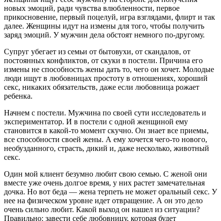
новых эмоций, ради чувства влюбленности, первое
прикосновение, первый поцелуй, игра взглядами, флирт и так
далее. Женщины идут на измены для того, чтобы получить
заряд эмоций. У мужчин дела обстоят немного по-другому.
Супруг убегает из семьи от бытовухи, от скандалов, от
постоянных конфликтов, от скуки в постели. Причина его
измены не способность жены дать то, чего он хочет. Молодые
люди ищут в любовницах простоту в отношениях, хороший
секс, никаких обязательств, даже если любовница рожает
ребенка.
Начнем с постели. Мужчина по своей сути исследователь и
экспериментатор. И в постели с одной женщиной ему
становится в какой-то момент скучно. Он знает все приемы,
все способности своей жены. А ему хочется чего-то нового,
необузданного, страсть, дикий и, даже несколько, животный
секс.
Один мой клиент безумно любит свою семью. С женой они
вместе уже очень долгое время, у них растет замечательная
дочка. Но вот беда — жена терпеть не может оральный секс. У
нее на физическом уровне идет отвращение. А он это дело
очень сильно любит. Какой выход он нашел из ситуации?
Правильно: завести себе любовницу, которая будет