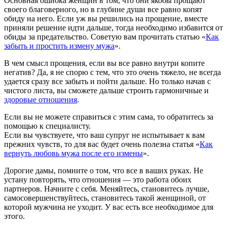
Основная ошибка женщин в том, что они якобы прощают
своего благоверного, но в глубине души все равно копят
обиду на него. Если уж вы решились на прощение, вместе
приняли решение идти дальше, тогда необходимо избавится от
обиды за предательство. Советую вам прочитать статью «
Как
забыть и простить измену мужа
».
В чем смысл прощения, если вы все равно внутри копите
негатив? Да, я не спорю с тем, что это очень тяжело, не всегда
удается сразу все забыть и пойти дальше. Но только начав с
чистого листа, вы сможете дальше строить гармоничные и
здоровые отношения
.
Если вы не можете справиться с этим сама, то обратитесь за
помощью к специалисту.
Если вы чувствуете, что ваш супруг не испытывает к вам
прежних чувств, то для вас будет очень полезна статья «
Как
вернуть любовь мужа после его измены
».
Дорогие дамы, помните о том, что все в ваших руках. Не
устану повторять, что отношения — это работа обоих
партнеров. Начните с себя. Меняйтесь, становитесь лучше,
самосовершенствуйтесь, становитесь такой женщиной, от
которой мужчина не уходит. У вас есть все необходимое для
этого.