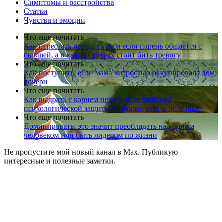
Симптомы и расстройства
Статьи
Чувства и эмоции
Что еще почитать
Как перестать изводить себя если парень общается с
бывшей, а в каких случаях стоит бить тревогу
Что еще почитать
Как поступить, если мама хитростью оккупировала дом
дочери
Что еще почитать
Как выдрать с корнем незрелые механизмы
психологической защиты и сформировать полезные
Что еще почитать
Доминировать: это значит преобладать над одним
человеком или быть лидером по жизни
Не пропустите мой новый канал в Max. Публикую
интересные и полезные заметки.