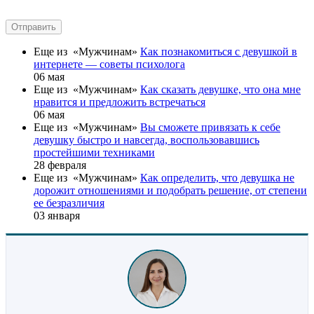
Отправить
Еще из «Мужчинам»
Как познакомиться с девушкой в
интернете — советы психолога
06 мая
Еще из «Мужчинам»
Как сказать девушке, что она мне
нравится и предложить встречаться
06 мая
Еще из «Мужчинам»
Вы сможете привязать к себе
девушку быстро и навсегда, воспользовавшись
простейшими техниками
28 февраля
Еще из «Мужчинам»
Как определить, что девушка не
дорожит отношениями и подобрать решение, от степени
ее безразличия
03 января