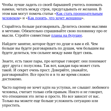
Чтобы лучше ладить со своей барышней учитесь понимать
намеки, читать между строк, предугадывать ее желания. В
этом вам могут помочь статьи «
Как стать проницательным
человеком
» и «
Как понять, что хочет женщина
».
Старайтесь больше разговаривать. Делитесь своими мыслями
и мечтами. Обязательно спрашивайте свою половинку про ее
мысли. Стройте совместные
планы на будущее
.
Найдите занятие, которое будет по душе и вам и ей. Чем
больше вы будете разговаривать по душам, чем большим вы
будете делиться, тем сильнее между вами будет связь.
Знаете, есть такие пары, про которые говорят: они понимают
друг друга с полуслова. Так вот, каждая пара может стать
такой. И секрет очень прост. Доверяйте, уважайте,
разговаривайте. Все просто и в то же время сложно
достижимо.
Часто партнер не хочет идти на уступки, не слышит любимого
человека, считает только себя правым. Никто и не говорит,
что отношения это легко и просто. Но все зависит от вас.
Только вы можете еще больше усложнить ситуацию или
упростить.