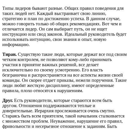
Типы лидеров бывают разные. Общих правил поведения для
таких людей нет. Каждый выстраивает свою линию,
стратегию и план по достижению успеха. В данном случае,
можно говорить только об общих рекомендациях. Вот чем и
отличается лидер. Он сам выбирает путь, он не ищет
инструкцию или свод законов. Идеальный руководитель будет
использовать интуицию, свои знания и опыт, новую
информацию.
Тиран.
Существую такие люди, которые держат все под своим
четким контролем, не позволяют кому-либо принимать
участия в принятие важных решений, все делает
исключительно по своему усмотрению. Его власть
безгранична и распространяется на все аспекты жизни своей
команды. Он скорее отдает приказы, нежели поручения. Такие
люди любят жесткую дисциплину, имеют определенные
правила, плохо относятся к нарушениям.
Друг.
Есть руководители, которые стараются всем быть
другом. Отношения поддерживаются теплые и
доверительные. Иерархия прослеживается очень смутно.
Стараясь быть всем приятелем, такой начальник сталкивается
с множеством проблем. Неуважение, нарушение его правил,
фривольности и несерьезное отношение к заданиям. Быть