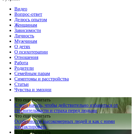
Видео
Вопрос-ответ
Делюсь опытом
Женщинам
Зависимости
Личность
Мужчинам
О детях
О психотерапии
Отношения
Работа
Родители
Семейным парам
Симптомы и расстройства
Статьи
Чувства и эмоции
Что еще почитать
С чего начать, чтобы действительно избавиться от
стеснительности и страха перед людьми
Что еще почитать
Особенности высокомерных людей и как с ними
контактировать
Что еще почитать