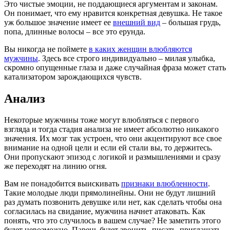
Это чистые эмоции, не поддающиеся аргументам и законам.
Он понимает, что ему нравится конкретная девушка. Не такое
уж большое значение имеет ее
внешний вид
– большая грудь,
попа, длинные волосы – все это ерунда.
Вы никогда не поймете
в каких женщин влюбляются
мужчины
. Здесь все строго индивидуально – милая улыбка,
скромно опущенные глаза и даже случайная фраза может стать
катализатором зарождающихся чувств.
Анализ
Некоторые мужчины тоже могут влюбляться с первого
взгляда и тогда стадия анализа не имеет абсолютно никакого
значения. Их мозг так устроен, что они акцентируют все свое
внимание на одной цели и если ей стали вы, то держитесь.
Они пропускают эпизод с логикой и размышлениями и сразу
же переходят на линию огня.
Вам не понадобится выискивать
признаки влюбленности
.
Такие молодые люди прямолинейны. Они не будут лишний
раз думать позвонить девушке или нет, как сделать чтобы она
согласилась на свидание, мужчина начнет атаковать. Как
понять, что это случилось в вашем случае? Не заметить этого
будет невозможно. Парень будет звонить, писать, приглашать