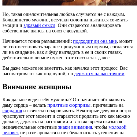
Но, такая ошеломительная любовь случается не с каждым.
Большинство мужчин, все-таки склонны пытаться сочетать
эмоции и
здравый смысл
. Они стараются анализировать
собственные шансы на союз с девушкой.
Начинается тонна размышлений:
подходит ли она мне
, может
ли соответствовать заранее придуманным нормам, согласится
ли на свидание, как я буду выглядеть в ее и своих глазах,
действительно ли мне нужен этот союз и так далее.
Вы даже можете не заметить, как начался этот процесс. Вас
рассматривают как под лупой, но
держатся на расстоянии
.
Внимание женщины
Как дальше ведет себя мужчина? Он начинает обхаживать
даму сердца – делать
приятные сюрпризы
, приглашать на
свидания
и всячески очаровывать. Некоторые девушки остро
чувствуют этот момент и стараются продлить его как можно
дольше, держась на расстоянии и в то же время оказывая
незначительные ответные
знаки внимания
, чтобы
молодой
человек
не разочаровался и не сбежал искать утешения на