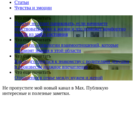
Статьи
Чувства и эмоции
Что еще почитать
Почему не стоит паниковать, если начинаете
чувствовать скуку к жизни и что поможет комфортно
выйти из этого состояния
Что еще почитать
Книги по психологии взаимоотношений, которые
расширят знания в этой области
Что еще почитать
Как подготовиться к знакомству с родителями девушки
и произвести должное впечатление
Что еще почитать
Отношения в семье между мужем и женой
Не пропустите мой новый канал в Max. Публикую
интересные и полезные заметки.