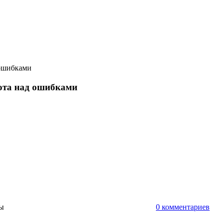
 ошибками
ота над ошибками
ты
0 комментариев