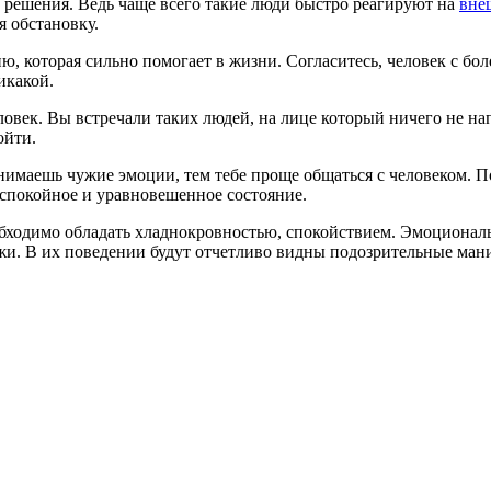
 решения. Ведь чаще всего такие люди быстро реагируют на
вне
 обстановку.
ию, которая сильно помогает в жизни. Согласитесь, человек с б
икакой.
век. Вы встречали таких людей, на лице который ничего не на
ойти.
нимаешь чужие эмоции, тем тебе проще общаться с человеком. По
в спокойное и уравновешенное состояние.
ходимо обладать хладнокровностью, спокойствием. Эмоциональн
лжи. В их поведении будут отчетливо видны подозрительные ман