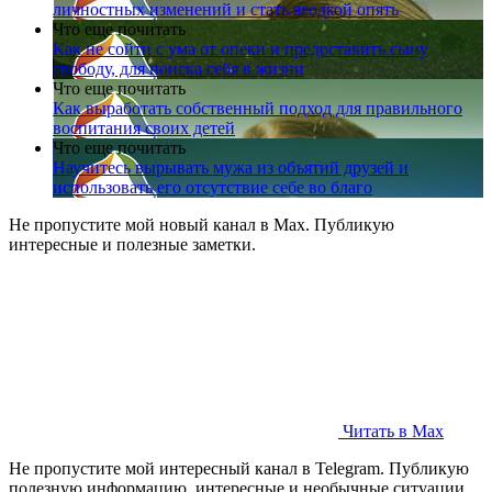
личностных изменений и стать ягодкой опять
Что еще почитать
Как не сойти с ума от опеки и предоставить сыну
свободу, для поиска себя в жизни
Что еще почитать
Как выработать собственный подход для правильного
воспитания своих детей
Что еще почитать
Научитесь вырывать мужа из объятий друзей и
использовать его отсутствие себе во благо
Не пропустите мой новый канал в Max. Публикую
интересные и полезные заметки.
Читать в Max
Не пропустите мой интересный канал в Telegram. Публикую
полезную информацию, интересные и необычные ситуации.