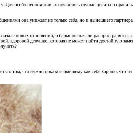
лся. Для особо непонятливых появились глупые цитаты о правиль
общениями она унижает не только себя, но и нынешнего партнера
начале новых отношений, о барышне начали распространяться сл
сивой, здоровой девушке, которая не может найти достойную зам
олучить?
оветы о том, что нужно показать бывшему как тебе хорошо, что 