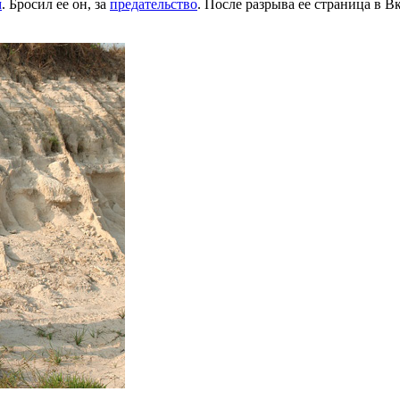
м
. Бросил ее он, за
предательство
. После разрыва ее страница в В