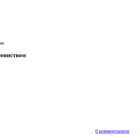
ом
тоинством
т
0 комментариев