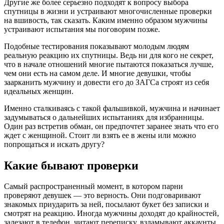
Другие же более серьезно подходят к вопросу выбора
спутницы в жизни и устраивают многочисленные проверки
на вшивость, так сказать. Каким именно образом мужчины
устраивают испытания мы поговорим позже.
Подобные тестирования показывают молодым людям
реальную реакцию их спутницы. Ведь ни для кого не секрет,
что в начале отношений многие пытаются показаться лучше,
чем они есть на самом деле. И многие девушки, чтобы
заарканить мужчину и довести его до ЗАГСа строят из себя
идеальных женщин.
Именно сталкиваясь с такой фальшивкой, мужчина и начинает
задумываться о дальнейших испытаниях для избранницы.
Один раз встретив обман, он предпочтет заранее знать что его
ждет с женщиной. Стоит ли взять ее в жены или можно
попрощаться и искать другу?
Какие бывают проверки
Самый распространенный момент, в котором парни
проверяют девушек — это верность. Они подговаривают
знакомых приударить за ней, посылают букет без записки и
смотрят на реакцию. Иногда мужчины доходят до крайностей,
залезают в телефон, читают переписку, взламывают аккаунты