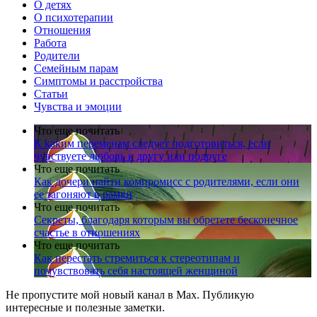
О детях
О психотерапии
Отношения
Работа
Родители
Семейным парам
Симптомы и расстройства
Статьи
Чувства и эмоции
Что еще почитать
К каким переменам следует подготовиться, если
чувствуете любовь к другу или подруге
Что еще почитать
Как дочери найти компромисс с родителями, если они
ее загоняют в рамки
Что еще почитать
Секреты, благодаря которым вы обретете бесконечное
счастье в отношениях
Что еще почитать
Как перестать стремиться к стереотипам и
почувствовать себя настоящей женщиной
Не пропустите мой новый канал в Max. Публикую
интересные и полезные заметки.