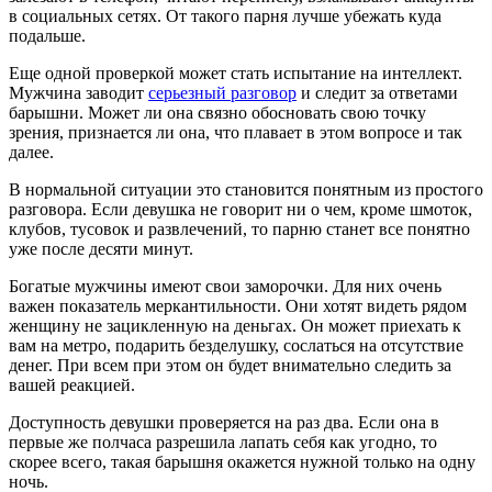
в социальных сетях. От такого парня лучше убежать куда
подальше.
Еще одной проверкой может стать испытание на интеллект.
Мужчина заводит
серьезный разговор
и следит за ответами
барышни. Может ли она связно обосновать свою точку
зрения, признается ли она, что плавает в этом вопросе и так
далее.
В нормальной ситуации это становится понятным из простого
разговора. Если девушка не говорит ни о чем, кроме шмоток,
клубов, тусовок и развлечений, то парню станет все понятно
уже после десяти минут.
Богатые мужчины имеют свои заморочки. Для них очень
важен показатель меркантильности. Они хотят видеть рядом
женщину не зацикленную на деньгах. Он может приехать к
вам на метро, подарить безделушку, сослаться на отсутствие
денег. При всем при этом он будет внимательно следить за
вашей реакцией.
Доступность девушки проверяется на раз два. Если она в
первые же полчаса разрешила лапать себя как угодно, то
скорее всего, такая барышня окажется нужной только на одну
ночь.