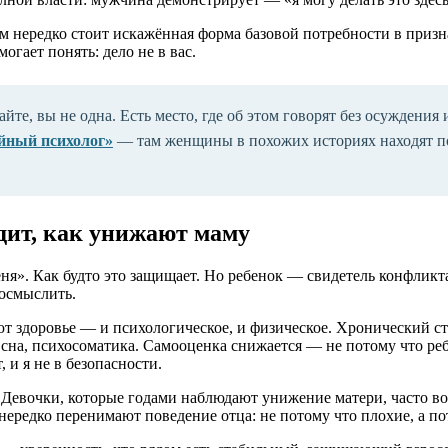
 нередко стоит искажённая форма базовой потребности в признан
огает понять: дело не в вас.
е, вы не одна. Есть место, где об этом говорят без осуждения 
ейный психолог»
— там женщины в похожих историях находят по
идит, как унижают маму
ня». Как будто это защищает. Но ребенок — свидетель конфликт
 осмыслить.
ют здоровье — и психологическое, и физическое. Хронический с
 сна, психосоматика. Самооценка снижается — не потому что ре
 и я не в безопасности.
Девочки, которые годами наблюдают унижение матери, часто вос
редко перенимают поведение отца: не потому что плохие, а пот