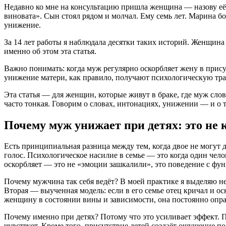
Недавно ко мне на консультацию пришла женщина — назову её 
виновата». Сын стоял рядом и молчал. Ему семь лет. Марина бои
унижение.
За 14 лет работы я наблюдала десятки таких историй. Женщина 
именно об этом эта статья.
Важно понимать: когда муж регулярно оскорбляет жену в прису
унижение матери, как правило, получают психологическую тра
Эта статья — для женщин, которые живут в браке, где муж сло
часто тонкая. Говорим о словах, интонациях, унижении — и о то
Почему муж унижает при детях: это не 
Есть принципиальная разница между тем, когда двое не могут 
голос. Психологическое насилие в семье — это когда один че
оскорбляет — это не «эмоции зашкалили», это поведение с фу
Почему мужчина так себя ведёт? В моей практике я выделяю не
Вторая — выученная модель: если в его семье отец кричал и о
женщину в состоянии вины и зависимости, она постоянно опра
Почему именно при детях? Потому что это усиливает эффект. П
чувствует. Кроме того, присутствие детей создаёт ощущение по