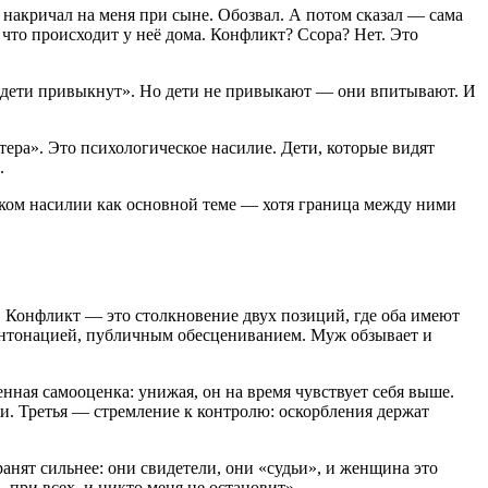
накричал на меня при сыне. Обозвал. А потом сказал — сама
, что происходит у неё дома. Конфликт? Ссора? Нет. Это
а», «дети привыкнут». Но дети не привыкают — они впитывают. И
тера». Это психологическое насилие. Дети, которые видят
.
еском насилии как основной теме — хотя граница между ними
о. Конфликт — это столкновение двух позиций, где оба имеют
, интонацией, публичным обесцениванием. Муж обзывает и
нная самооценка: унижая, он на время чувствует себя выше.
ми. Третья — стремление к контролю: оскорбления держат
анят сильнее: они свидетели, они «судьи», и женщина это
 при всех, и никто меня не остановит».