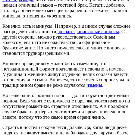
найден отличный выход –
гостевой брак
. Кстати, добавлю,
что спустя несколько месяцев пара решила съехаться: кризис
миновал, отношения укрепились.
Конечно, есть и минусы. Например, в данном случае сложнее
распределять обязанности,
решать финансовые вопросы
. С
другой стороны, можно руководствоваться
Семейным
кодексом
, если это не
сожительство
, а официальное
бракосочетание. Но чисто по-человечески многие вопросы
становятся трудноразрешимыми.
Вполне справедливым может быть замечание, что
нетрадиционный формат подталкивает невольно к измене.
Мужчина
и
женщина
живут отдельно, велик соблазн завести
отношения
вне
семьи
. Впрочем, это все очень спорно: увы, в
традиционном браке не реже случаются
измены
.
Вот еще один огромный плюс — долгий букетно-цветочный
период. Ведь многие супружеские пары жалуются именно на
отсутствие романтики, страсти в отношениях. А в подобном
случае брака партнеры ценят встречи и время, проведенное
вместе, потому что это самое время ограниченно.
Страсть в постели сохраняется дольше. Да, когда люди реже
видятся, не живут вместе и не наблюдают друг друга в быту,