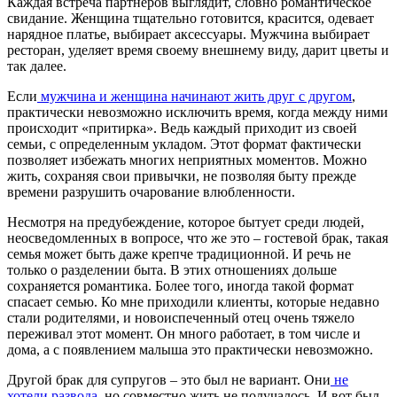
Каждая встреча партнеров выглядит, словно романтическое
свидание. Женщина тщательно готовится, красится, одевает
нарядное платье, выбирает аксессуары. Мужчина выбирает
ресторан, уделяет время своему внешнему виду, дарит цветы и
так далее.
Если
мужчина и женщина
начинают жить друг с другом
,
практически невозможно исключить время, когда между ними
происходит «притирка». Ведь каждый приходит из своей
семьи
, с определенным укладом. Этот формат
фактически
позволяет избежать многих неприятных моментов. Можно
жить, сохраняя свои привычки, не позволяя быту прежде
времени разрушить очарование влюбленности.
Несмотря на предубеждение, которое бытует среди людей,
неосведомленных в вопросе, что же это –
гостевой брак
, такая
семья
может быть даже крепче традиционной. И речь не
только о разделении быта. В этих
отношениях
дольше
сохраняется романтика. Более того, иногда такой формат
спасает
семью
. Ко мне приходили клиенты, которые недавно
стали родителями, и новоиспеченный отец очень тяжело
переживал этот момент. Он много работает, в том числе и
дома, а с появлением малыша это практически невозможно.
Другой брак
для супругов – это был не вариант. Они
не
хотели развода
, но совместно жить не получалось. И вот был