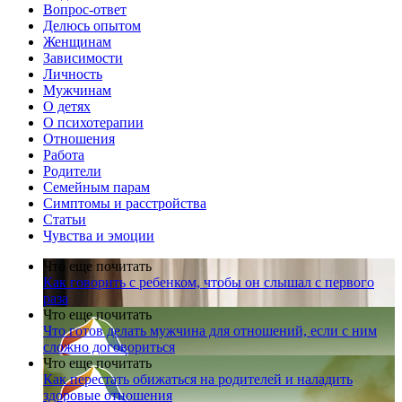
Вопрос-ответ
Делюсь опытом
Женщинам
Зависимости
Личность
Мужчинам
О детях
О психотерапии
Отношения
Работа
Родители
Семейным парам
Симптомы и расстройства
Статьи
Чувства и эмоции
Что еще почитать
Как говорить с ребенком, чтобы он слышал с первого
раза
Что еще почитать
Что готов делать мужчина для отношений, если с ним
сложно договориться
Что еще почитать
Как перестать обижаться на родителей и наладить
здоровые отношения