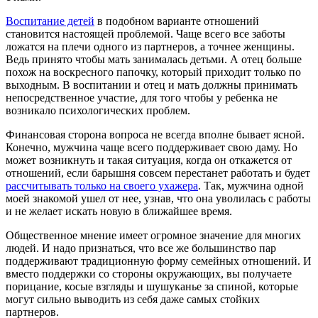
Воспитание детей
в подобном варианте отношений
становится настоящей проблемой. Чаще всего все заботы
ложатся на плечи одного из партнеров, а точнее женщины.
Ведь принято чтобы мать занималась детьми. А отец больше
похож на воскресного папочку, который приходит только по
выходным. В воспитании и отец и мать должны принимать
непосредственное участие, для того чтобы у ребенка не
возникало психологических проблем.
Финансовая сторона вопроса не всегда вполне бывает ясной.
Конечно, мужчина чаще всего поддерживает свою даму. Но
может возникнуть и такая ситуация, когда он откажется от
отношений, если барышня совсем перестанет работать и будет
рассчитывать только на своего ухажера
. Так, мужчина одной
моей знакомой ушел от нее, узнав, что она уволилась с работы
и не желает искать новую в ближайшее время.
Общественное мнение имеет огромное значение для многих
людей. И надо признаться, что все же большинство пар
поддерживают традиционную форму семейных отношений. И
вместо поддержки со стороны окружающих, вы получаете
порицание, косые взгляды и шушуканье за спиной, которые
могут сильно выводить из себя даже самых стойких
партнеров.