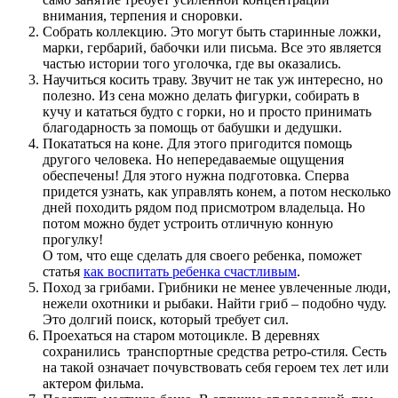
внимания, терпения и сноровки.
Собрать коллекцию. Это могут быть старинные ложки,
марки, гербарий, бабочки или письма. Все это является
частью истории того уголочка, где вы оказались.
Научиться косить траву. Звучит не так уж интересно, но
полезно. Из сена можно делать фигурки, собирать в
кучу и кататься будто с горки, но и просто принимать
благодарность за помощь от бабушки и дедушки.
Покататься на коне. Для этого пригодится помощь
другого человека. Но непередаваемые ощущения
обеспечены! Для этого нужна подготовка. Сперва
придется узнать, как управлять конем, а потом несколько
дней походить рядом под присмотром владельца. Но
потом можно будет устроить отличную конную
прогулку!
О том, что еще сделать для своего ребенка, поможет
статья
как воспитать ребенка счастливым
.
Поход за грибами. Грибники не менее увлеченные люди,
нежели охотники и рыбаки. Найти гриб – подобно чуду.
Это долгий поиск, который требует сил.
Проехаться на старом мотоцикле. В деревнях
сохранились транспортные средства ретро-стиля. Сесть
на такой означает почувствовать себя героем тех лет или
актером фильма.