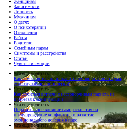
Женщинам
Зависимости
Личность
Мужчинам
О детях
О психотерапии
Отношения
Работа
Родители
Семейным парам
Симптомы и расстройства
Статьи
Чувства и эмоции
Что еще почитать
Как самостоятельно поправить неповоротливость ума,
если случай не клинический
Что еще почитать
Как добиться встречи с несговорчивым парнем, не
прибегая к манипуляции
Что еще почитать
Поразительное влияние самораскрытия на
предупреждение конфликтов и развитие
эмоционального доверия в паре
Что еще почитать