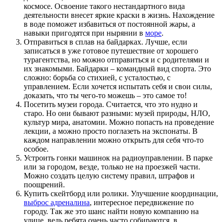
космосе. Освоение такого нестандартного вида
деятельности внесет яркие краски в жизнь. Нахождение
в воде поможет избавиться от постоянной жары, а
навыки пригодятся при нырянии в
море
.
Отправиться в сплав на байдарках. Лучше, если
записаться в уже готовое путешествие от хорошего
турагентства, но можно отправиться и с родителями и
их знакомыми. Байдарки – командный вид спорта. Это
сложно: борьба со стихией, с усталостью, с
управлением. Если хочется испытать себя и свои силы,
доказать, что ты чего-то можешь – это самое то!
Посетить музеи
города
. Считается, что это нудно и
старо. Но они бывают разными: музей природы, НЛО,
культур мира, анатомии. Можно попасть на проведение
лекции, а можно просто поглазеть на экспонаты. В
каждом направлении можно открыть для себя что-то
особое.
Устроить гонки машинок на радиоуправлении. В парке
или за городом, везде, только не на проезжей части.
Можно создать целую систему правил, штрафов и
поощрений.
Купить скейтборд или ролики. Улучшение координации,
выброс адреналина
, интересное передвижение по
городу. Так же это шанс найти новую компанию
на
улице
, ведь ребята очень часто собираются в