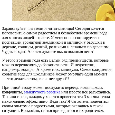
Здравствуйте, читатели и читательницы! Сегодня хочется
поговорить о самом радостном и беззаботном времени года
для многих людей – о лете. У меня оно ассоциируется с
поспевшей ароматной земляникой и малиной у бабушки в
деревне, солнцем, речкой, роликами и лазаньем по деревьям.
Чудные годы! А о чем думаете вы, вспоминая лето?
У этого времени года есть целый ряд преимуществ, которые
можно перечислять до бесконечности. И недостатки,
например, комары. А кроме них, каникулы. Самое ожидаемое
событие года для школьников может омрачать один момент
—
что делать летом, если нет друзей
?
Причиной этому может послужить переезд, новая школа,
конфликты,
замкнутость ребенка
или просто
все разъехались
.
Так или иначе, каждому хочется провести эти 3 месяца тепла
максимально эффективно. Ведь так? Я бы хотела поделиться
своим опытом с подростками, которые оказались в такой
ситуации. Возможно, статья пригодиться и их родителям.