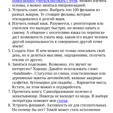
помогающих учиться рисовать с нуля
. Можно изучить
основы, а можно заняться импровизацией.
Устроить сеанс кино. Выбрать топ 100 фильмов из
разных жанров. Те стоящие фильмы, которые
откладывались в долгий ящик.
Изучить новый язык. Разумеется, с репетитором или
учителем это выходит быстрее, но можно начать и
самому. А общение с носителями языка по переписке
даст возможность узнать мир, каким его видит человек
другой национальности в совершенно другой точке
земли!
Создать блог. В нем можно не только описывать свой
день, но и делиться мыслями, ощущениями, получить
отклик от других.
Заняться поделками. Возможно, это звучит не
интересно? Хорошо. Давайте использовать слово
«handmade». Статуэтки из глины, пластилиновые или
деревянные макеты автомобилей, вязаные ажурные
салфетки, бутоньерки для свадьбы… Вариантов масса.
Кстати, на этом можно и подзаработать.
Прочитать книгу. Самообразование полезно и
захватывающе. Никогда не выходит из моды. В выборе
литературы поможет моя
статья
.
Устроить флешмоб. Активность не для стеснительных.
Но почему бы нет? Темой может стать исполнение