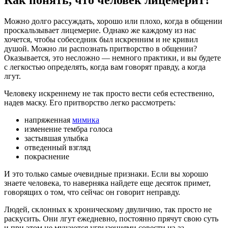
Можно долго рассуждать, хорошо или плохо, когда в общении
проскальзывает лицемерие. Однако же каждому из нас
хочется, чтобы собеседник был искренним и не кривил
душой. Можно ли распознать притворство в общении?
Оказывается, это несложно — немного практики, и вы будете
с легкостью определять, когда вам говорят правду, а когда
лгут.
Человеку искреннему не так просто вести себя естественно,
надев маску. Его притворство легко рассмотреть:
напряженная
мимика
изменение тембра голоса
застывшая улыбка
отведенный взгляд
покраснение
И это только самые очевидные признаки. Если вы хорошо
знаете человека, то наверняка найдете еще десяток примет,
говорящих о том, что сейчас он говорит неправду.
Людей, склонных к хроническому двуличию, так просто не
раскусить. Они лгут ежедневно, постоянно прячут свою суть
и при этом не мучаются угрызениями совести из-за