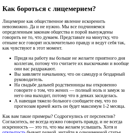
Как бороться с лицемерием?
Лицемерие как общественное явление искоренить
невозможно. Да и не нужно. Мы все подчиняемся
определенным законам общества и порой вынуждены
говорить не то, что думаем. Представьте на минутку, что
отныне все говорят исключительно правду и ведут себя так,
как чувствуют в этот момент.
Придя на работу вы больше не желаете приятного дня
коллегам, потому что считаете их выскочками и вообще
они вас раздражают.
Вы заявляете начальнику, что он самодур и бездарный
руководитель.
На свадьбе дальней родственницы вы откровенно
говорите о том, что жених — полный ноль и замуж за
него она выходит, потому что в девках засиделась.
А навещая тяжело больного сообщаете ему, что по
прогнозам врачей жить он будет максимум 1-2 месяца.
Как вам такие примеры? Содрогнулись от перспектив?
Согласитесь, не всегда нужно говорить правду, и не всегда
искренность — это то, что мы желаем услышать. Хотя и
открытость
бывает разной, читайте в одноименной статье.