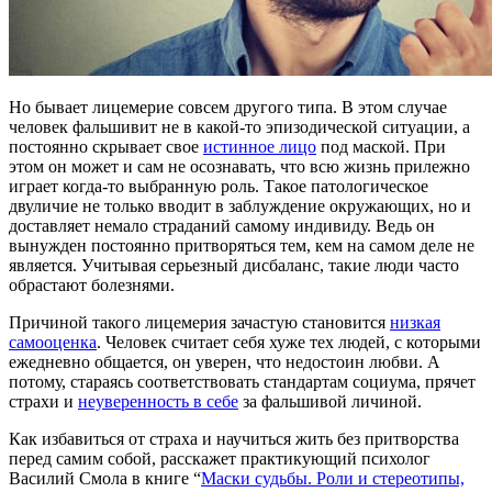
Но бывает лицемерие совсем другого типа. В этом случае
человек фальшивит не в какой-то эпизодической ситуации, а
постоянно скрывает свое
истинное лицо
под маской. При
этом он может и сам не осознавать, что всю жизнь прилежно
играет когда-то выбранную роль. Такое патологическое
двуличие не только вводит в заблуждение окружающих, но и
доставляет немало страданий самому индивиду. Ведь он
вынужден постоянно притворяться тем, кем на самом деле не
является. Учитывая серьезный дисбаланс, такие люди часто
обрастают болезнями.
Причиной такого лицемерия зачастую становится
низкая
самооценка
. Человек считает себя хуже тех людей, с которыми
ежедневно общается, он уверен, что недостоин любви. А
потому, стараясь соответствовать стандартам социума, прячет
страхи и
неуверенность в себе
за фальшивой личиной.
Как избавиться от страха и научиться жить без притворства
перед самим собой, расскажет практикующий психолог
Василий Смола в книге “
Маски судьбы. Роли и стереотипы,