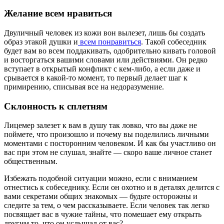
Желание всем нравиться
Двуличный человек из кожи вон вылезет, лишь бы создать
образ этакой душки и
всем понравиться
. Такой собеседник
будет вам во всем поддакивать, одобрительно кивать головой
и восторгаться вашими словами или действиями. Он редко
вступает в открытый конфликт с кем-либо, а если даже и
срывается в какой-то момент, то первый делает шаг к
примирению, списывая все на недоразумение.
Склонность к сплетням
Лицемер залезет к вам в душу так ловко, что вы даже не
поймете, что произошло и почему вы поделились личными
моментами с посторонним человеком. И как бы участливо он
вас при этом не слушал, знайте — скоро ваше личное станет
общественным.
Избежать подобной ситуации можно, если с вниманием
отнестись к собеседнику. Если он охотно и в деталях делится с
вами секретами общих знакомых — будьте осторожны и
следите за тем, о чем рассказываете. Если человек так легко
посвящает вас в чужие тайны, что помешает ему открыть
другим то, что он услышал от вас?