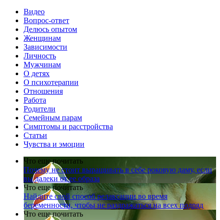
Видео
Вопрос-ответ
Делюсь опытом
Женщинам
Зависимости
Личность
Мужчинам
О детях
О психотерапии
Отношения
Работа
Родители
Семейным парам
Симптомы и расстройства
Статьи
Чувства и эмоции
Что еще почитать
Почему не стоит выращивать в себе роковую даму, если
вы далеки от ее образа
Что еще почитать
Найдите свой способ релаксации во время
беременности, чтобы не раздражаться на всех подряд
Что еще почитать