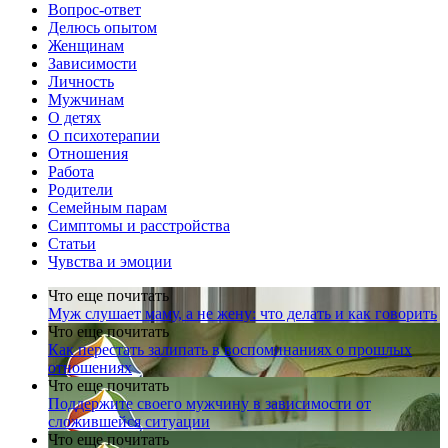
Вопрос-ответ
Делюсь опытом
Женщинам
Зависимости
Личность
Мужчинам
О детях
О психотерапии
Отношения
Работа
Родители
Семейным парам
Симптомы и расстройства
Статьи
Чувства и эмоции
Что еще почитать
Муж слушает маму, а не жену: что делать и как говорить
Что еще почитать
Как перестать залипать в воспоминаниях о прошлых
отношениях
Что еще почитать
Поддержите своего мужчину в зависимости от
сложившейся ситуации
Что еще почитать