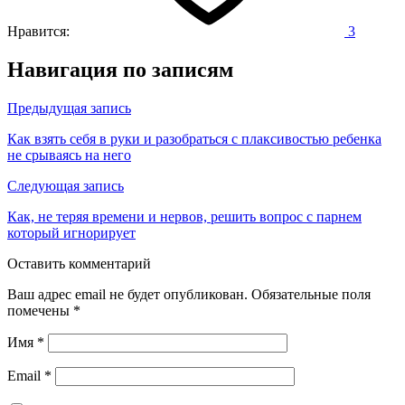
Нравится:
3
Навигация по записям
Предыдущая запись
Как взять себя в руки и разобраться с плаксивостью ребенка
не срываясь на него
Следующая запись
Как, не теряя времени и нервов, решить вопрос с парнем
который игнорирует
Оставить комментарий
Ваш адрес email не будет опубликован.
Обязательные поля
помечены
*
Имя
*
Email
*