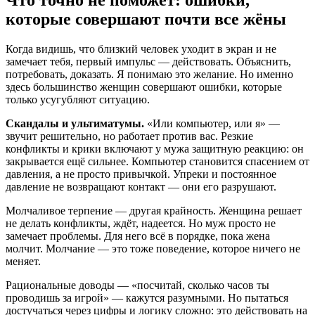
Что точно не поможет: ошибки,
которые совершают почти все жёны
Когда видишь, что близкий человек уходит в экран и не
замечает тебя, первый импульс — действовать. Объяснить,
потребовать, доказать. Я понимаю это желание. Но именно
здесь большинство женщин совершают ошибки, которые
только усугубляют ситуацию.
Скандалы и ультиматумы.
«Или компьютер, или я» —
звучит решительно, но работает против вас. Резкие
конфликты и крики включают у мужа защитную реакцию: он
закрывается ещё сильнее. Компьютер становится спасением от
давления, а не просто привычкой. Упреки и постоянное
давление не возвращают контакт — они его разрушают.
Молчаливое терпение — другая крайность. Женщина решает
не делать конфликты, ждёт, надеется. Но муж просто не
замечает проблемы. Для него всё в порядке, пока жена
молчит. Молчание — это тоже поведение, которое ничего не
меняет.
Рациональные доводы — «посчитай, сколько часов ты
проводишь за игрой» — кажутся разумными. Но пытаться
достучаться через цифры и логику сложно: это действовать на