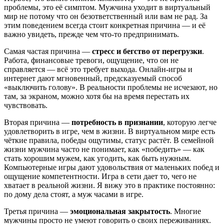
проблемы, это её симптом. Мужчина уходит в виртуальный
мир не потому что он безответственный или вам не рад. За
этим поведением всегда стоит конкретная причина — и её
важно увидеть, прежде чем что-то предпринимать.
Самая частая причина —
стресс и бегство от перегрузки
.
Работа, финансовые тревоги, ощущение, что он не
справляется — всё это требует выхода. Онлайн-игры и
интернет дают мгновенный, предсказуемый способ
«выключить голову». В реальности проблемы не исчезают, но
там, за экраном, можно хотя бы на время перестать их
чувствовать.
Вторая причина —
потребность в признании
, которую легче
удовлетворить в игре, чем в жизни. В виртуальном мире есть
чёткие правила, победы ощутимы, статус растёт. В семейной
жизни мужчина часто не понимает, как «победить» — как
стать хорошим мужем, как угодить, как быть нужным.
Компьютерные игры дают удовольствия от маленьких побед и
ощущение компетентности. Игра в сети дает то, чего не
хватает в реальной жизни. Я вижу это в практике постоянно:
по дому дела стоят, а муж часами в игре.
Третья причина —
эмоциональная закрытость
. Многие
мужчины просто не умеют говорить о своих переживаниях.