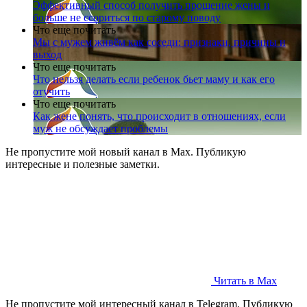
Эффективный способ получить прощение жены и
больше не ссориться по старому поводу
Что еще почитать
Мы с мужем живём как соседи: признаки, причины и
выход
Что еще почитать
Что нельзя делать если ребенок бьет маму и как его
отучить
Что еще почитать
Как жене понять, что происходит в отношениях, если
муж не обсуждает проблемы
Не пропустите мой новый канал в Max. Публикую
интересные и полезные заметки.
Читать в Max
Не пропустите мой интересный канал в Telegram. Публикую