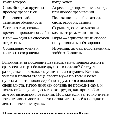
компьютером
когда хочет
Спокойно реагирует на
Агрессия, раздражение, скандал
просьбу прерваться
при любом прерывании
Выполняет рабочие и
Постоянно пренебрегает едой,
семейные обязанности
сном, работой, семьёй
Честен о том, сколько
Скрывает, сколько часов за
времени проводит онлайн
компьютером, может лгать
Игры — один из способов
Игры — единственный способ
отдохнуть
почувствовать себя хорошо
Социальная жизнь и
Изоляция: друзья, родственники,
контакты сохранены
хобби заброшены
Вспомните: за последние два месяца муж пришел домой и
сразу сел за игры больше двух раз в неделю? Следует
разобраться, насколько глубже зашла ситуация. Если вы
узнали в правом столбце своего мужа по трём и более
пунктам — это повод серьёзно задуматься о помощи
специалиста. Игромания как болезнь не проходит сама, и
«взять себя в руки» здесь так же трудно, как при любом
другом зависимом поведении. Но даже если вы точно знаете
«это не зависимость» — это не значит, что всё в порядке и
делать ничего не нужно.