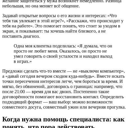
желание защититься у мужа возникнет немедленно. Разница
небольшая, но она меняет всё общение.
Задавай открытые вопросы о его жизни и интересах: «Что
тебя так увлекает в этой игре?», «Расскажи, что происходит у
тебя на работе». Это помогает понять, что стоит за уходом в
экран, и показывает: ты хочешь найти близкого, а не
поставить диагноз.
Одна моя клиентка поделилась: «Я думала, что он
просто не любит меня. Оказалось, он просто не
умел говорить о своей усталости и находил выход
в играх.»
Предложи сделать что-то вместе — не «выключи компьютер»,
а «давай сегодня вечером сходим куда-нибудь». Вместе искать
точки пересечения интересов легче, чем бороться за время. И
мягко, без обвинений, договорись о границах: например, что
после 21:00 — время для вас двоих. Постепенно такие
договорённости помогают восстановить контакт. Определить
подходящий формат — ваш выбор: можно возможности
совместного досуга, совместный ужин или вечерняя прогулка.
Когда нужна помощь специалиста: как
понять, что пора действовать