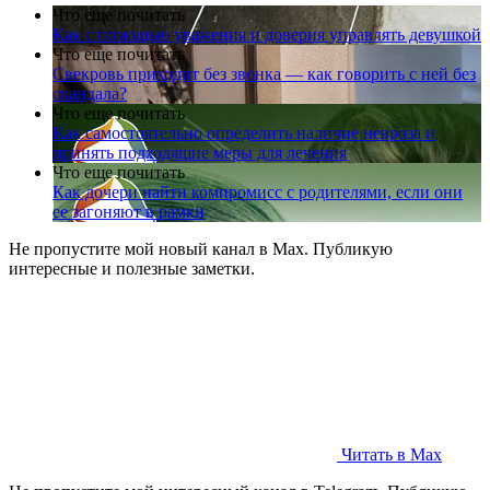
Что еще почитать
Как с помощью уважения и доверия управлять девушкой
Что еще почитать
Свекровь приходит без звонка — как говорить с ней без
скандала?
Что еще почитать
Как самостоятельно определить наличие невроза и
принять подходящие меры для лечения
Что еще почитать
Как дочери найти компромисс с родителями, если они
ее загоняют в рамки
Не пропустите мой новый канал в Max. Публикую
интересные и полезные заметки.
Читать в Max