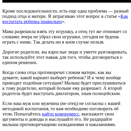
Кроме последовательности, есть еще одна проблема — разный
подход отца и матери. Я затрагиваю этот вопрос в статье «
Как
воспитать ребенка правильно
».
Мама разрешила взять эту игрушку, а отец тут же отнимает со
словами: вчера не убрал свои игрушки, сегодня не будешь
играть с ними. Так делать ни в коем случае нельзя.
Дорогие родители, вы взрослые люди и умеете разговаривать,
так используйте этот навык для того, чтобы договориться о
едином решении.
Когда слова отца противоречат словам матери, как вы
думаете, какой вариант выберет ребенок? И к чему вообще
приводит подобная ситуация? Малыш будет прислушиваться
к тому родителю, который больше ему разрешает. А второй
родитель будет выступать диктатором, злым полицейским.
Если ваш муж или мужчина (не отец) не согласны с вашей
методикой воспитания, то вам необходимо поговорить об
этом. Попытайтесь
найти компромисс
, выскажите свои
аргументы и доводы и выслушайте его. Не раздирайте
малыша противоречащими назиданиями и наказаниями.