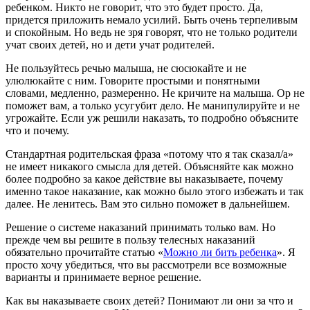
ребенком. Никто не говорит, что это будет просто. Да,
придется приложить немало усилий. Быть очень терпеливым
и спокойным. Но ведь не зря говорят, что не только родители
учат своих детей, но и дети учат родителей.
Не пользуйтесь речью малыша, не сюсюкайте и не
улюлюкайте с ним. Говорите простыми и понятными
словами, медленно, размеренно. Не кричите на малыша. Ор не
поможет вам, а только усугубит дело. Не манипулируйте и не
угрожайте. Если уж решили наказать, то подробно объясните
что и почему.
Стандартная родительская фраза «потому что я так сказал/а»
не имеет никакого смысла для детей. Объясняйте как можно
более подробно за какое действие вы наказываете, почему
именно такое наказание, как можно было этого избежать и так
далее. Не ленитесь. Вам это сильно поможет в дальнейшем.
Решение о системе наказаний принимать только вам. Но
прежде чем вы решите в пользу телесных наказаний
обязательно прочитайте статью «
Можно ли бить ребенка
». Я
просто хочу убедиться, что вы рассмотрели все возможные
варианты и принимаете верное решение.
Как вы наказываете своих детей? Понимают ли они за что и