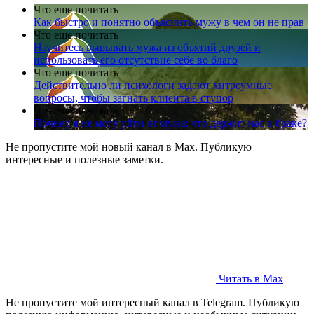
Что еще почитать
Как быстро и понятно объяснить мужу в чем он не прав
Что еще почитать
Научитесь вырывать мужа из объятий друзей и
использовать его отсутствие себе во благо
Что еще почитать
Действительно ли психологи задают хитроумные
вопросы, чтобы загнать клиента в ступор
Что еще почитать
Почему я не могу уйти от мужа: что держит нас в браке?
Не пропустите мой новый канал в Max. Публикую
интересные и полезные заметки.
Читать в Max
Не пропустите мой интересный канал в Telegram. Публикую