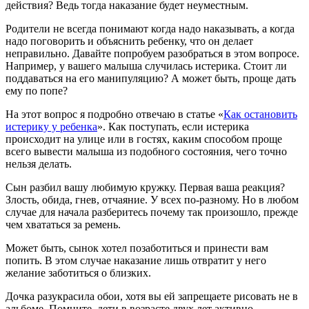
действия? Ведь тогда наказание будет неуместным.
Родители не всегда понимают когда надо наказывать, а когда
надо поговорить и объяснить ребенку, что он делает
неправильно. Давайте попробуем разобраться в этом вопросе.
Например, у вашего малыша случилась истерика. Стоит ли
поддаваться на его манипуляцию? А может быть, проще дать
ему по попе?
На этот вопрос я подробно отвечаю в статье «
Как остановить
истерику у ребенка
». Как поступать, если истерика
происходит на улице или в гостях, каким способом проще
всего вывести малыша из подобного состояния, чего точно
нельзя делать.
Сын разбил вашу любимую кружку. Первая ваша реакция?
Злость, обида, гнев, отчаяние. У всех по-разному. Но в любом
случае для начала разберитесь почему так произошло, прежде
чем хвататься за ремень.
Может быть, сынок хотел позаботиться и принести вам
попить. В этом случае наказание лишь отвратит у него
желание заботиться о близких.
Дочка разукрасила обои, хотя вы ей запрещаете рисовать не в
альбоме. Помните, дети в возрасте двух лет активно